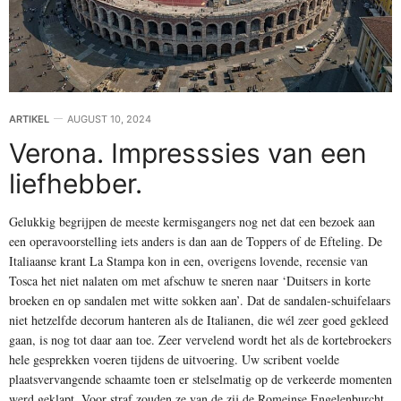
ARTIKEL
AUGUST 10, 2024
Verona. Impresssies van een
liefhebber.
Gelukkig begrijpen de meeste kermisgangers nog net dat een bezoek aan
een operavoorstelling iets anders is dan aan de Toppers of de Efteling. De
Italiaanse krant La Stampa kon in een, overigens lovende, recensie van
Tosca het niet nalaten om met afschuw te sneren naar ‘Duitsers in korte
broeken en op sandalen met witte sokken aan’. Dat de sandalen-schuifelaars
niet hetzelfde decorum hanteren als de Italianen, die wél zeer goed gekleed
gaan, is nog tot daar aan toe. Zeer vervelend wordt het als de kortebroekers
hele gesprekken voeren tijdens de uitvoering. Uw scribent voelde
plaatsvervangende schaamte toen er stelselmatig op de verkeerde momenten
werd geklapt. Voor straf zouden ze van de zij de Romeinse Engelenburcht