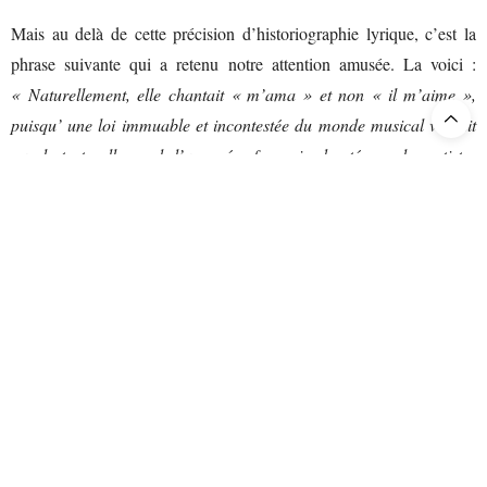
Mais au delà de cette précision d’historiographie lyrique, c’est la
phrase suivante qui a retenu notre attention amusée. La voici :
« Naturellement, elle chantait « m’ama » et non « il m’aime »,
puisqu’ une loi immuable et incontestée du monde musical voulait
que le texte allemand d’un opéra français chanté par des artistes
suédois, fût traduit en italien, afin d’être plus facilement compris
d’un public de langue anglaise. »
Et nul ne s’offusque de cette
bizarrerie linguistique imposées par la coutume : des paroles
françaises transposées en allemand puis en italien pour être
compréhensibles par cette société anglophone. Enfonçant le clou,
Edith Wharton « enfonce » aussitôt après son personnage, homme
par ailleurs de goût et de culture, polyglotte, dont le lecteur mesure
aussitôt la « normalité », l’emprisonnement dans les normes, le
condamnant d’emblée à rester victime consentante de de cet
asservissement de l’esprit critique.
« Cela semblait aussi naturel à