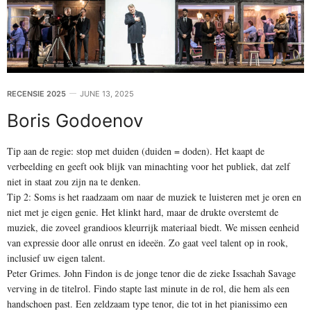
RECENSIE 2025
JUNE 13, 2025
Boris Godoenov
Tip aan de regie: stop met duiden (duiden = doden). Het kaapt de
verbeelding en geeft ook blijk van minachting voor het publiek, dat zelf
niet in staat zou zijn na te denken.
Tip 2: Soms is het raadzaam om naar de muziek te luisteren met je oren en
niet met je eigen genie. Het klinkt hard, maar de drukte overstemt de
muziek, die zoveel grandioos kleurrijk materiaal biedt. We missen eenheid
van expressie door alle onrust en ideeën. Zo gaat veel talent op in rook,
inclusief uw eigen talent.
Peter Grimes. John Findon is de jonge tenor die de zieke Issachah Savage
verving in de titelrol. Findo stapte last minute in de rol, die hem als een
handschoen past. Een zeldzaam type tenor, die tot in het pianissimo een