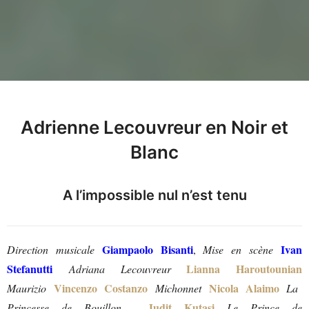
Adrienne Lecouvreur en Noir et
Blanc
A l’impossible nul n’est tenu
Giampaolo Bisanti
Ivan
Direction musicale
,
Mise en scène
Stefanutti
Lianna Haroutounian
Adriana Lecouvreur
Vincenzo Costanzo
Nicola Alaimo
Maurizio
Michonnet
La
Judit Kutasi
Princesse de Bouillon
Le Prince de