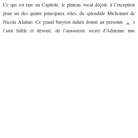
Ce qui est rare au Capitole, le plateau vocal déçoit, à l’exception
pour un des quatre principaux rôles, du splendide Michonnet de
Nicola Alaimo. Ce grand baryton italien donne au personnage de
l’ami fidèle et dévoué, de l’amoureux secret d’Adrienne une
humanité et une dignité dans la souffrance qui concentrent
l’attention sur lui. Legato parfait, sens de la scène, conduite du
souffle, expérience lyrique d’une richesse exceptionnelle, – de celle
qui nourrit chaque rôle -, irisation des couleurs, Alaimo –
notamment dans son monologue du II – fait vivre au spectateur les
seules véritables émotions lyriques et dramatiques de la
représentation. Le public aux saluts ne ménage pas son
enthousiasme, même s’il le partage avec les autres protagonistes eux
aussi ovationnés. Le prince de Bouillon de Roberto Scanduzzi –
rôle évidemment de moindre importance et de moindre intensité –
consacre la solidité de ce qu’on pourrait rapidement nommer l’école
italienne du chant.