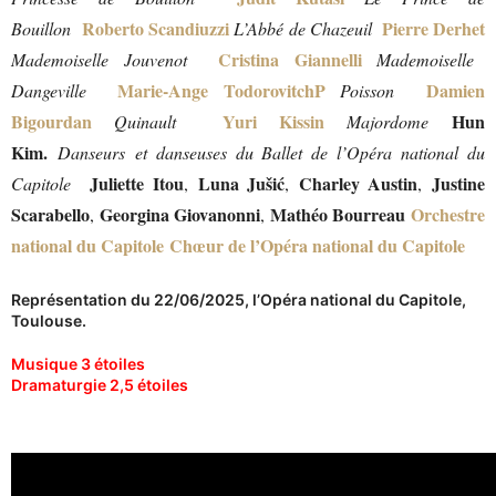
Roberto Scandiuzzi
Pierre Derhet
Bouillon
L’Abbé de Chazeuil
Cristina Giannelli
Mademoiselle Jouvenot
Mademoiselle
Marie-Ange TodorovitchP
Damien
Dangeville
Poisson
Bigourdan
Yuri Kissin
Hun
Quinault
Majordome
Kim.
Danseurs
et danseuses du Ballet de l’Opéra national du
Juliette Itou
Luna Jušić
Charley Austin
Justine
Capitole
,
,
,
Scarabello
Georgina Giovanonni
Mathéo Bourreau
Orchestre
,
,
national du Capitole
Chœur de l’Opéra national du Capitole
Représentation du 22/06/2025, l’Opéra national du Capitole,
Toulouse.
Musique 3 étoiles
Dramaturgie 2,5 étoiles