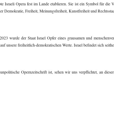
te Israeli Opera fest im Lande etablieren. Sie ist ein Symbol für die 
 Demokratie, Freiheit, Meinungsfreiheit, Kunstfreiheit und Rechtsstaat
023 wurde der Staat Israel Opfer eines grausamen und menschenver
auf unsere freiheitlich-demokratischen Werte. Israel befindet sich seith
unpolitische Opernzeitschrift ist, sehen wir uns verpflichtet, an diese
er existenziellen Bedrohung unsere Solidarität zu bekunden. Unser
n und all jenen, die um ihre Liebsten bangen müssen. Schalom!