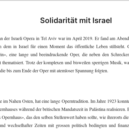
Solidarität mit Israel
 an der Israeli Opera in Tel Aviv war im April 2019. Er fand am Abe
n dem in Israel für einen Moment das öffentliche Leben stillsteh
rin», eine lange und beeindruckende Oper, die neben den Schreck
t thematisiert. Trotz der komplexen und bisweilen sperrigen Musik, wa
die bis zum Ende der Oper mit atemloser Spannung folgten.
tie im Nahen Osten, hat eine lange Operntradition. Im Jahre 1923 konn
rnhauses während der britischen Mandatszeit in Palästina realisieren.
es Opernhaus», das den selben Stellenwert haben sollte, wie ihrerorts 
nd wechselhafter Zeiten mit grossen politisch bedingten und finanz