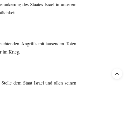
Verankerung des Staates Israel in unserem
lichkeit.
achtenden Angriffs mit tausenden Toten
er im Krieg.
r Stelle dem Staat Israel und allen seinen
e Gedanken und unser Mitgefühl sind bei
Marco Aranowicz
OPERA GAZET