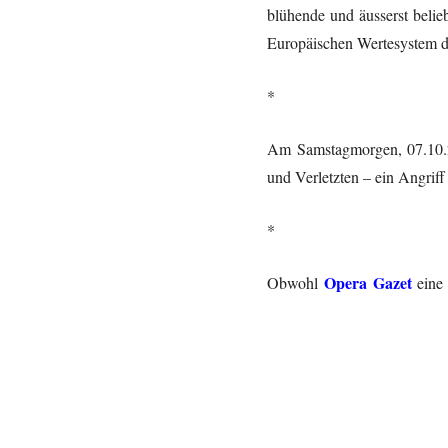
blühende und äusserst belieb
Europäischen Wertesystem der
*
Am Samstagmorgen, 07.10.2
und Verletzten – ein Angriff 
*
Opera Gazet
Obwohl
eine 
Bewohnern in der Zeit dies
unseren Freunden, Verwandte