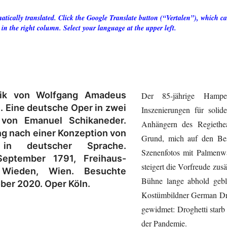
tically translated. Click the Google Translate button (“Vertalen”), which can
 in the right column. Select your language at the upper left.
k von Wolfgang Amadeus
Der 85-jährige Hampe
. Eine deutsche Oper in zwei
Inszenierungen für solid
 von Emanuel Schikaneder.
Anhängern des Regiethea
ng nach einer Konzeption von
Grund, mich auf den Bes
in deutscher Sprache.
Szenenfotos mit Palmenw
September 1791, Freihaus-
steigert die Vorfreude zusä
 Wieden, Wien. Besuchte
Bühne lange abhold geb
ober 2020. Oper Köln.
Kostümbildner German Dro
gewidmet: Droghetti starb
der Pandemie.