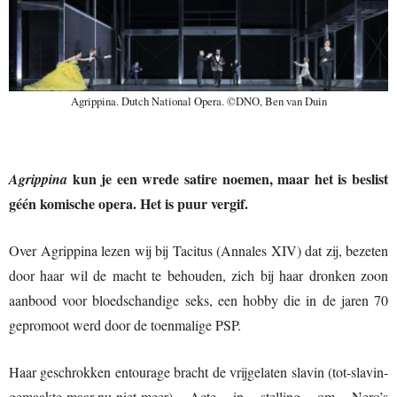
Agrippina. Dutch National Opera. ©DNO, Ben van Duin
kun je een wrede satire noemen, maar het is beslist
Agrippina
géén komische opera.
Het is puur vergif.
Over Agrippina lezen wij bij Tacitus (Annales XIV) dat zij, bezeten
door haar wil de macht te behouden, zich bij haar dronken zoon
aanbood voor bloedschandige seks, een hobby die in de jaren 70
gepromoot werd door de toenmalige PSP.
Haar geschrokken entourage bracht de vrijgelaten slavin (tot-slavin-
gemaakte-maar-nu-niet-meer) Acte in stelling om Nero’s