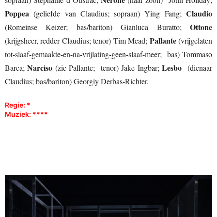
Poppea
Claudio
(geliefde van Claudius; sopraan) Ying Fang;
Ottone
(Romeinse Keizer; bas/bariton) Gianluca Buratto;
Pallante
(krijgsheer, redder Claudius; tenor) Tim Mead;
(vrijgelaten
tot-slaaf-gemaakte-en-na-vrijlating-geen-slaaf-meer; bas) Tommaso
Narciso
Lesbo
Barea;
(zie Pallante; tenor) Jake Ingbar;
(dienaar
Claudius; bas/bariton) Georgiy Derbas-Richter.
Regie: *
Muziek: ****