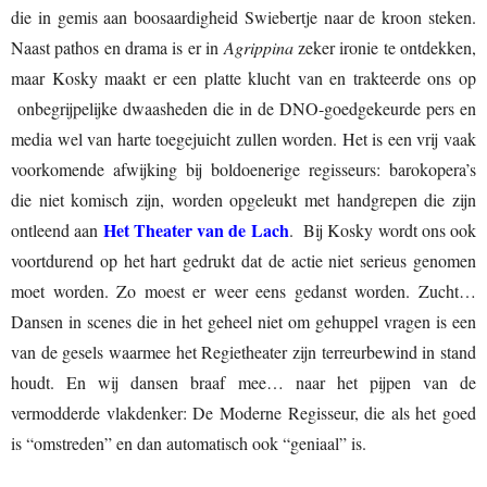
die in gemis aan boosaardigheid Swiebertje naar de kroon steken.
Naast pathos en drama is er in
Agrippina
zeker ironie te ontdekken,
maar Kosky maakt er een platte klucht van en trakteerde ons op
onbegrijpelijke dwaasheden die in de DNO-goedgekeurde pers en
media wel van harte toegejuicht zullen worden. Het is een vrij vaak
voorkomende afwijking bij boldoenerige regisseurs: barokopera’s
die niet komisch zijn, worden opgeleukt met handgrepen die zijn
Het Theater van de Lach
ontleend aan
. Bij Kosky wordt ons ook
voortdurend op het hart gedrukt dat de actie niet serieus genomen
moet worden. Zo moest er weer eens gedanst worden. Zucht…
Dansen in scenes die in het geheel niet om gehuppel vragen is een
van de gesels waarmee het Regietheater zijn terreurbewind in stand
houdt. En wij dansen braaf mee… naar het pijpen van de
vermodderde vlakdenker: De Moderne Regisseur, die als het goed
is “omstreden” en dan automatisch ook “geniaal” is.