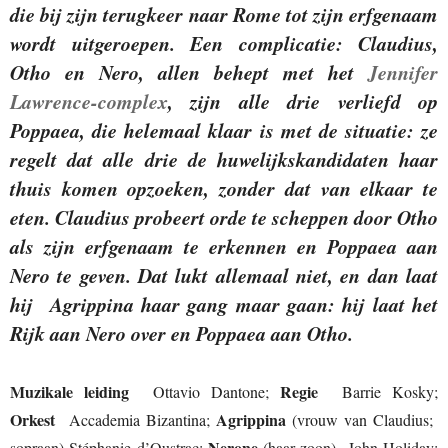
die bij zijn terugkeer naar Rome tot zijn erfgenaam
wordt uitgeroepen. Een complicatie: Claudius,
Otho en Nero, allen behept met het
Jennifer
Lawrence-complex
, zijn alle drie verliefd op
Poppaea, die helemaal klaar is met de situatie: ze
regelt dat alle drie de huwelijkskandidaten haar
thuis komen opzoeken, zonder dat van elkaar te
eten. Claudius probeert orde te scheppen door Otho
als zijn erfgenaam te erkennen en Poppaea aan
Nero te geven. Dat lukt allemaal niet, en dan laat
hij Agrippina haar gang maar gaan: hij laat het
Rijk aan Nero over en Poppaea aan Otho.
Muzikale leiding
Regie
Ottavio Dantone;
Barrie Kosky;
Orkest
Agrippina
Accademia Bizantina;
(vrouw van Claudius;
Nerone
sopraan) Stéphanie d’Oustrac;
(haar zoon)
John Holiday;