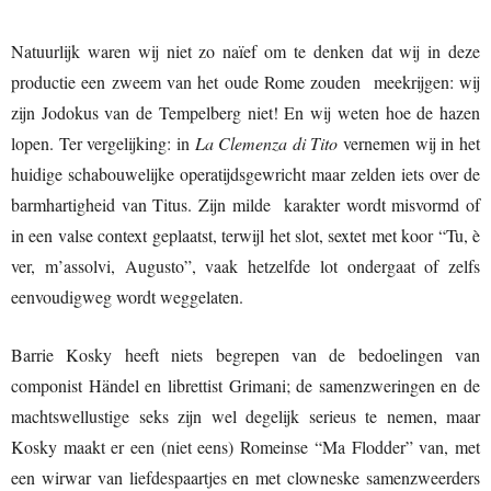
Natuurlijk waren wij niet zo naïef om te denken dat wij in deze
productie een zweem van het oude Rome zouden meekrijgen: wij
zijn Jodokus van de Tempelberg niet! En wij weten hoe de hazen
lopen. Ter vergelijking: in
La Clemenza di Tito
vernemen wij in het
huidige schabouwelijke operatijdsgewricht maar zelden iets over de
barmhartigheid van Titus. Zijn milde karakter wordt misvormd of
in een valse context geplaatst, terwijl het slot, sextet met koor “Tu, è
ver, m’assolvi, Augusto”, vaak hetzelfde lot ondergaat of zelfs
eenvoudigweg wordt weggelaten.
Barrie Kosky heeft niets begrepen van de bedoelingen van
componist Händel en librettist Grimani; de samenzweringen en de
machtswellustige seks zijn wel degelijk serieus te nemen, maar
Kosky maakt er een (niet eens) Romeinse “Ma Flodder” van, met
een wirwar van liefdespaartjes en met clowneske samenzweerders