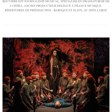
ROUVIÈRE EST JOURNALISTE MUSICAL, SPÉCIALISÉ EN DRAMATURGIE DE
L’OPÉRA. ANCIEN PRODUCTEUR DÉLÉGUÉ À FRANCE MUSIQUE.
RÉPERTOIRES DE PRÉDILECTION : BAROQUE ET SLAVE, AU SENS LARGE.