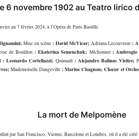
 le 6 novembre 1902 au Teatro lirico 
nvier au 7 février 2024, à l’Opéra de Paris Bastille
Bignamini;
: David McVicar;
: A
Mise en scène
Adriana Lecouvreur
: Ekaterina Semenchuk;
: Ambrogio
esse de Bouillon
Michonnet
: Leonardo Cortellazzi;
: Alejandro Balinas Vieites;
l
Quinault
P
rres;
: Marine Chagnon;
Chœur et Orches
Mademoiselle Dangeville
La mort de Melpomène
duit par San Francisco, Vienne, Barcelone et Londres, où il a été créé