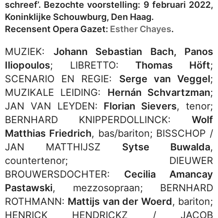
schreef’. Bezochte voorstelling: 9 februari 2022,
Koninklijke Schouwburg, Den Haag.
Recensent Opera Gazet:
Esther Chayes
.
MUZIEK:
Johann Sebastian Bach, Panos
Iliopoulos
; LIBRETTO:
Thomas Höft
;
SCENARIO EN REGIE:
Serge van Veggel
;
MUZIKALE LEIDING:
Hernán Schvartzman
;
JAN VAN LEYDEN:
Florian Sievers
, tenor;
BERNHARD KNIPPERDOLLINCK:
Wolf
Matthias Friedrich
, bas/bariton; BISSCHOP /
JAN MATTHIJSZ
Sytse Buwalda
,
countertenor; DIEUWER
BROUWERSDOCHTER:
Cecilia Amancay
Pastawski
, mezzosopraan; BERNHARD
ROTHMANN:
Mattijs van der Woerd
, bariton;
HENRICK HENDRICKZ / JACOB