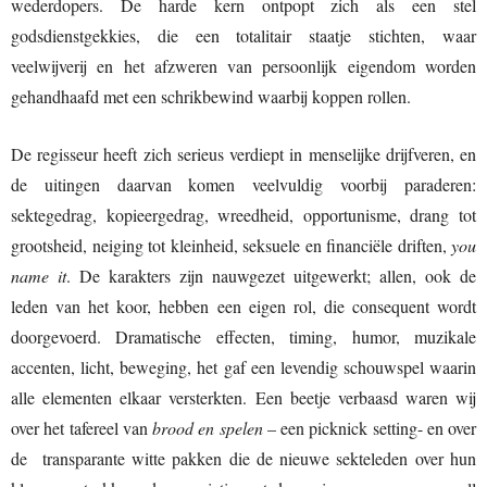
wederdopers. De harde kern ontpopt zich als een stel
godsdienstgekkies, die een totalitair staatje stichten, waar
veelwijverij en het afzweren van persoonlijk eigendom worden
gehandhaafd met een schrikbewind waarbij koppen rollen.
De regisseur heeft zich serieus verdiept in menselijke drijfveren, en
de uitingen daarvan komen veelvuldig voorbij paraderen:
sektegedrag, kopieergedrag, wreedheid, opportunisme, drang tot
grootsheid, neiging tot kleinheid, seksuele en financiële driften,
you
name it
. De karakters zijn nauwgezet uitgewerkt; allen, ook de
leden van het koor, hebben een eigen rol, die consequent wordt
doorgevoerd. Dramatische effecten, timing, humor, muzikale
accenten, licht, beweging, het gaf een levendig schouwspel waarin
alle elementen elkaar versterkten. Een beetje verbaasd waren wij
over het tafereel van
brood en spelen
– een picknick setting- en over
de transparante witte pakken die de nieuwe sekteleden over hun