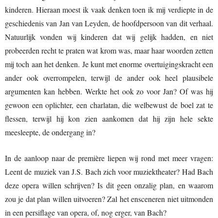
kinderen. Hieraan moest ik vaak denken toen ik mij verdiepte in de
geschiedenis van Jan van Leyden, de hoofdpersoon van dit verhaal.
Natuurlijk vonden wij kinderen dat wij gelijk hadden, en niet
probeerden recht te praten wat krom was, maar haar woorden zetten
mij toch aan het denken. Je kunt met enorme overtuigingskracht een
ander ook overrompelen, terwijl de ander ook heel plausibele
argumenten kan hebben. Werkte het ook zo voor Jan? Of was hij
gewoon een oplichter, een charlatan, die welbewust de boel zat te
flessen, terwijl hij kon zien aankomen dat hij zijn hele sekte
meesleepte, de ondergang in?
In de aanloop naar de première liepen wij rond met meer vragen:
Leent de muziek van J.S. Bach zich voor muziektheater? Had Bach
deze opera willen schrijven? Is dit geen onzalig plan, en waarom
zou je dat plan willen uitvoeren? Zal het ensceneren niet uitmonden
in een persiflage van opera, of, nog erger, van Bach?