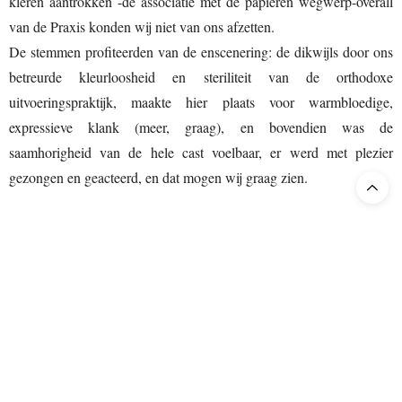
kleren aantrokken -de associatie met de papieren wegwerp-overall
van de Praxis konden wij niet van ons afzetten.
De stemmen profiteerden van de enscenering: de dikwijls door ons
betreurde kleurloosheid en steriliteit van de orthodoxe
uitvoeringspraktijk, maakte hier plaats voor warmbloedige,
expressieve klank (meer, graag), en bovendien was de
saamhorigheid van de hele cast voelbaar, er werd met plezier
gezongen en geacteerd, en dat mogen wij graag zien.
Florian Sievers
Jan van Leyden werd vertolkt door de tenor
.
Behalve een uitstekende zanger met een prachtig timbre en
virtuositeit, geeft hij overtuigend vorm aan de praatjesverkoper van
Leyden, bezwerend en hypnotiserend, die bij zijn eerste opkomst
met woeste haardos deed denken aan een antifa-leider. Aan het
einde is er plaats voor de menselijke, kwetsbare kant van Jan,
Wiebe-Pier-Cnossen
wanneer hij in gesprek met de kapelaan (
) zijn
zonden belijdt. Een mooi, muzikaal moment. Het had iets