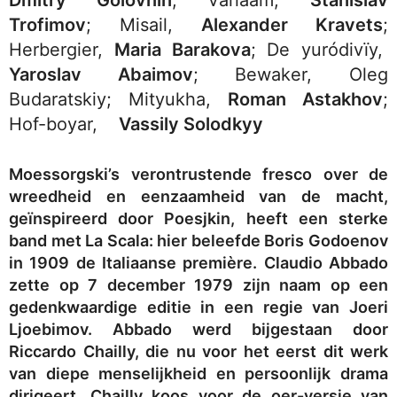
Dmitry Golovnin
; Varlaam,
Stanislav
Trofimov
; Misail,
Alexander Kravets
;
Herbergier,
Maria Barakova
; De yuródivïy,
Yaroslav Abaimov
; Bewaker, Oleg
Budaratskiy; Mityukha,
Roman Astakhov
;
Hof-boyar,
Vassily Solodkyy
Moessorgski’s verontrustende fresco over de
wreedheid en eenzaamheid van de macht,
geïnspireerd door Poesjkin, heeft een sterke
band met La Scala: hier beleefde Boris Godoenov
in 1909 de Italiaanse première. Claudio Abbado
zette op 7 december 1979 zijn naam op een
gedenkwaardige editie in een regie van Joeri
Ljoebimov. Abbado werd bijgestaan door
Riccardo Chailly, die nu voor het eerst dit werk
van diepe menselijkheid en persoonlijk drama
dirigeert. Chailly koos voor de oer-versie van