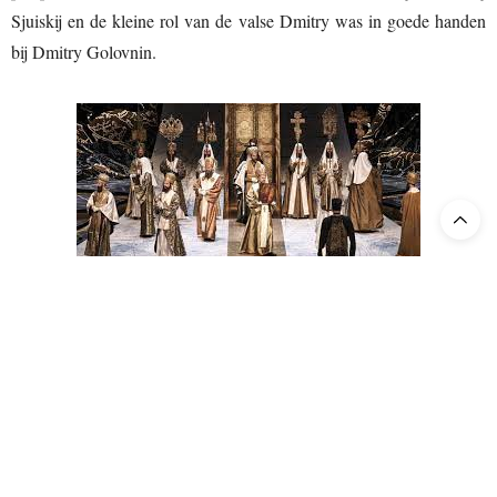
Sjuiskij en de kleine rol van de valse Dmitry was in goede handen
bij Dmitry Golovnin.
Helaas was wat wij te zien kregen niet van hetzelfde niveau als wat
via het gehoor tot ons kwam. Het toneelbeeld wordt gedomineerd
door een enorm perkament dat de stroom van de geschiedenis
symboliseert; verschillende personages schrijven er hun versie van
de feiten op. Het is de kroniek van Pimen, die voortdurend wordt
gecensureerd door het establishment.