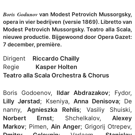
Boris Godunov
van Modest Petrovich Mussorgsky,
opera in vier bedrijven (versie 1869). Libretto van
Modest Petrovich Mussorgsky. Teatro alla Scala,
nieuwe productie. Bijgewoond door Opera Gazet:
7 december, première.
Dirigent
Riccardo Chailly
Regie
Kasper Holten
Teatro alla Scala Orchestra & Chorus
Boris Godoenov,
Ildar Abdrazakov
; Fydor,
Lilly Jørstad
; Kseniya,
Anna Denisova
; De
nanny,
Agnieszka Rehlis
; Vasiliy Shuiski,
Norbert Ernst
; Shchelkalov,
Alexey
Markov
; Pimen,
Ain Anger
; Grigorij Otrepev,