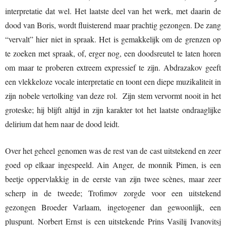
interpretatie dat wel. Het laatste deel van het werk, met daarin de
dood van Boris, wordt fluisterend maar prachtig gezongen. De zang
“vervalt” hier niet in spraak. Het is gemakkelijk om de grenzen op
te zoeken met spraak, of, erger nog, een doodsreutel te laten horen
om maar te proberen extreem expressief te zijn. Abdrazakov geeft
een vlekkeloze vocale interpretatie en toont een diepe muzikaliteit in
zijn nobele vertolking van deze rol. Zijn stem vervormt nooit in het
groteske; hij blijft altijd in zijn karakter tot het laatste ondraaglijke
delirium dat hem naar de dood leidt.
Over het geheel genomen was de rest van de cast uitstekend en zeer
goed op elkaar ingespeeld. Ain Anger, de monnik Pimen, is een
beetje oppervlakkig in de eerste van zijn twee scènes, maar zeer
scherp in de tweede; Trofimov zorgde voor een uitstekend
gezongen Broeder Varlaam, ingetogener dan gewoonlijk, een
pluspunt. Norbert Ernst is een uitstekende Prins Vasilij Ivanovitsj