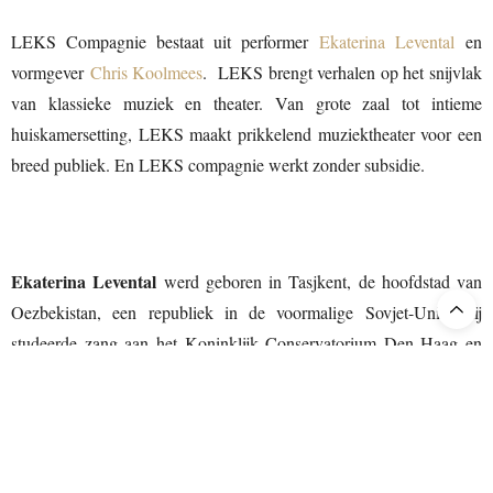
LEKS Compagnie bestaat uit performer
Ekaterina Levental
en
vormgever
Chris Koolmees
.
LEKS brengt verhalen op het snijvlak
van klassieke muziek en theater. Van grote zaal tot intieme
huiskamersetting, LEKS maakt prikkelend muziektheater voor een
breed publiek. En LEKS compagnie werkt zonder subsidie.
Ekaterina Levental
werd geboren in Tasjkent, de hoofdstad van
Oezbekistan, een republiek in de voormalige Sovjet-Unie. Zij
studeerde zang aan het Koninklijk Conservatorium Den Haag en
harp aan de Conservatoria van Enschede, Detmold (Duitsland) en
Rotterdam. Voor beide behaalde zij het cum laude haar
masterdiploma. Met harpduo Bilitis won zij diverse internationale
prijzen. Ekaterina maakt op dit moment carrière als operazangeres