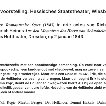
voorstelling: Hessisches Staatstheater, Wiesb
r.
Romantische Oper (1843)
in drie actes van Rich
Aus den Memoiren des Herrn von Schnabele
nrich Heines
s Hoftheater, Dresden, op 2 januari 1843.
wereldzeeën met een spookachtige bemanning. Op zoek naar ver
 spookschip, een landgenoot met vliegbrevet, mag na zeven jaar a
Dritte im Bunde
ngstelling is wederzijds. Maar er is een
, Erik, die
e de Holländer verlossing zal brengen. Maar dan begint Erik te sto
 kop”, denkt de Holländer, ‘”wegwezen hier”! Als hij de open zee
ruikelijk gebaar van pure liefde. Het schip van de Holländer zinkt 
e een of andere manier.
all
Martin Berger
Tommi Hakala
; Regie:
; Der Holländer:
; Dala