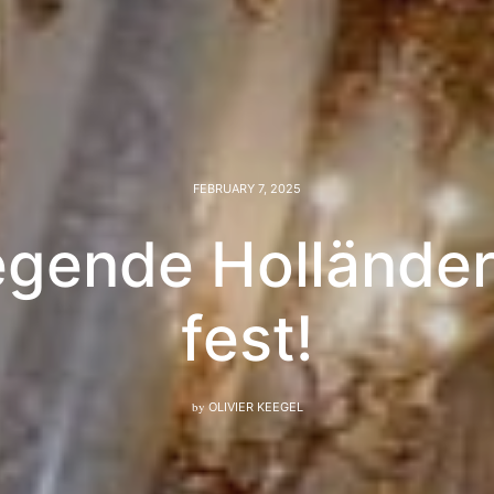
FEBRUARY 7, 2025
iegende Holländer
fest!
by
OLIVIER KEEGEL