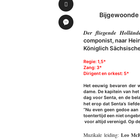
Bijgewoonde 
Der fliegende Hollände
componist, naar Hei
Königlich Sächsische
Regie: 1,5*
Zang: 3*
Dirigent en orkest: 5*
Het eeuwig bevaren der 
dame. De kapitein van het
dag voor Senta, en de bela
het erop dat Senta’s liefd
“Nu even geen gedoe aan mn
toentertijd een niet ongeb
voor altijd verenigd. Op d
Leo McF
Muzikale leiding: