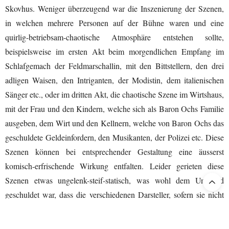
Skovhus. Weniger überzeugend war die Inszenierung der Szenen,
in welchen mehrere Personen auf der Bühne waren und eine
quirlig-betriebsam-chaotische Atmosphäre entstehen sollte,
beispielsweise im ersten Akt beim morgendlichen Empfang im
Schlafgemach der Feldmarschallin, mit den Bittstellern, den drei
adligen Waisen, den Intriganten, der Modistin, dem italienischen
Sänger etc., oder im dritten Akt, die chaotische Szene im Wirtshaus,
mit der Frau und den Kindern, welche sich als Baron Ochs Familie
ausgeben, dem Wirt und den Kellnern, welche von Baron Ochs das
geschuldete Geldeinfordern, den Musikanten, der Polizei etc. Diese
Szenen können bei entsprechender Gestaltung eine äusserst
komisch-erfrischende Wirkung entfalten. Leider gerieten diese
Szenen etwas ungelenk-steif-statisch, was wohl dem Umstand
geschuldet war, dass die verschiedenen Darsteller, sofern sie nicht
gerade mit ihrem Einsatz beschäftigt waren, auf der Bühne nicht
recht zu wissen schienen, wie sie sich die Zeit vertreiben sollten.