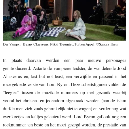
Der Vampyr._Benny Claessens, Nikki Treurniet, Torben Appel. ©Sandra Then
In plaats daarvan werden een paar nieuwe personages
geïntroduceerd: Astarte de vampierenleidster, de wandelende Jood
Ahasverus en, last but not least, een verwijfde en passend in het
roze geklede versie van Lord Byron. Deze schertsfiguren vulden de
“leegtes” tussen de muzikale nummers op met gezanik waarbij
vooral het christen- en jodendom afgekraakt werden (aan de islam
durfde men zich zoals gebruikelijk niet te wagen) en verder nog wat
over koetjes en kalfjes geleuterd werd. Lord Byron gaf ook nog een
rocknummer ten beste en het moet gezegd worden, de prestatie van