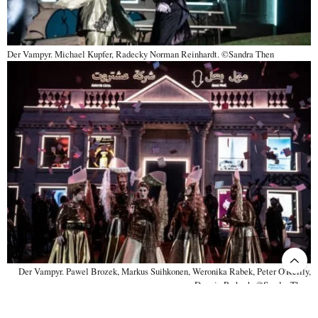
Der Vampyr. Michael Kupfer, Radecky Norman Reinhardt. ©Sandra Then
Der Vampyr. Pawel Brozek, Markus Suihkonen, Weronika Rabek, Peter O'Reilly,
Darwin Prakash. ©Sandra Then.