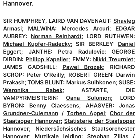
Hannover.
SIR HUMPHREY, LAIRD VAN DAVENAUT:
Shavleg
Armasi
; MALWINA:
Mercedes Arcuri
; EDGAR
AUBREY:
Norman Reinhardt
; LORD RUTHWEN:
Michael Kupfer-Radecky
; SIR BERKLEY:
Daniel
Eggert
; JANTHE:
Petra Radulovic;
GEORGE
DIBDIN:
Philipp Kapeller
; EMMY:
Nikki Treurniet
;
JAMES GADSHILL:
Pawel Brozek
; RICHARD
SCROP:
Peter O’Reilly
; ROBERT GREEN:
Darwin
Prakash
; TOMS BLUNT:
Markus Suihkonen
; SUSE:
Weronika Rabek
; ASTARTE, DIE
VAMPYRMEISTERIN:
Oana Solomon
; LORD
BYRON:
Benny Claessens
; AHASVER:
Jonas
Grundner-Culemann
/
Torben Appel
;
Chor der
Staatsoper Hannover
;
Statisterie der Staatsoper
Hannover
;
Niedersächsisches Staatsorchester
Hannover
; Muzikale leiding:
Stephan Zilias
/