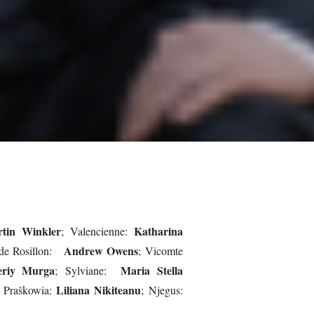
tin Winkler
Katharina
; Valencienne:
Andrew Owens
 de Rosillon:
; Vicomte
eriy Murga
Maria Stella
; Sylviane:
Liliana Nikiteanu
; Praškowia:
; Njegus: