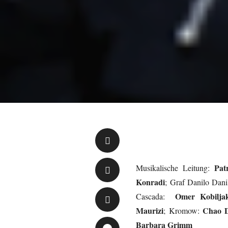
Pat
Musikalische Leitung:
Konradi
; Graf Danilo Dan
Omer Kobilja
Cascada:
Maurizi
Chao 
; Kromow:
Barbara Grimm