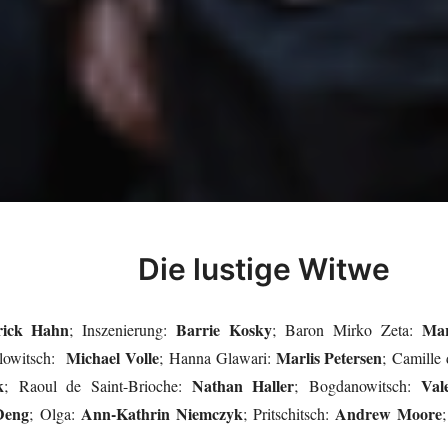
Die lustige Witwe
rick Hahn
Barrie Kosky
Mar
; Inszenierung:
; Baron Mirko Zeta:
Michael Volle
Marlis Petersen
ilowitsch:
; Hanna Glawari:
; Camille
k
Nathan Haller
Val
; Raoul de Saint-Brioche:
; Bogdanowitsch:
Deng
Ann-Kathrin Niemczyk
Andrew Moore
; Olga:
; Pritschitsch: