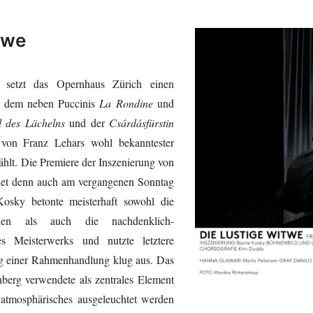
twe
it setzt das Opernhaus Zürich einen
i dem neben Puccinis
La Rondine
und
 des Lächelns
und der
Csárdásfürstin
 von Franz Lehars wohl bekanntester
ählt. Die Premiere der Inszenierung von
iet denn auch am vergangenen Sonntag
osky betonte meisterhaft sowohl die
llen als auch die nachdenklich-
es Meisterwerks und nutzte letztere
g einer Rahmenhandlung klug aus. Das
erg verwendete als zentrales Element
atmosphärisches ausgeleuchtet werden