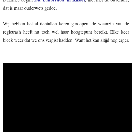
dat is maar ouderwets gedoe.
Wij hebben het al tientallen keren geroepen: de waanzin van de
regietrash heeft nu toch wel haar hoogtepunt bereikt. Elke keer
bleek weer dat we ons vergist hadden. Want het kan altijd nog erger.