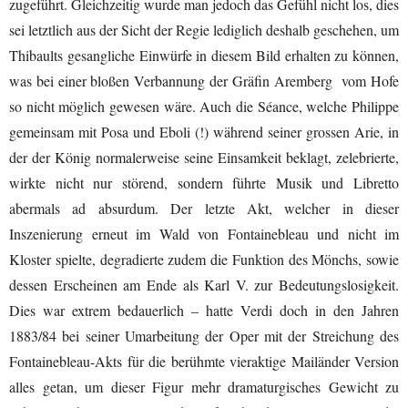
zugeführt. Gleichzeitig wurde man jedoch das Gefühl nicht los, dies
sei letztlich aus der Sicht der Regie lediglich deshalb geschehen, um
Thibaults gesangliche Einwürfe in diesem Bild erhalten zu können,
was bei einer bloßen Verbannung der Gräfin Aremberg vom Hofe
so nicht möglich gewesen wäre. Auch die Séance, welche Philippe
gemeinsam mit Posa und Eboli (!) während seiner grossen Arie, in
der der König normalerweise seine Einsamkeit beklagt, zelebrierte,
wirkte nicht nur störend, sondern führte Musik und Libretto
abermals ad absurdum. Der letzte Akt, welcher in dieser
Inszenierung erneut im Wald von Fontainebleau und nicht im
Kloster spielte, degradierte zudem die Funktion des Mönchs, sowie
dessen Erscheinen am Ende als Karl V. zur Bedeutungslosigkeit.
Dies war extrem bedauerlich – hatte Verdi doch in den Jahren
1883/84 bei seiner Umarbeitung der Oper mit der Streichung des
Fontainebleau-Akts für die berühmte vieraktige Mailänder Version
alles getan, um dieser Figur mehr dramaturgisches Gewicht zu