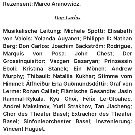
Rezensent: Marco Aranowicz.
Don Carlos
Musikalische Leitung:
Michele Spotti
; Elisabeth
von Valois:
Yolanda Auyanet
; Philippe II:
Nathan
Berg
; Don Carlos:
Joachim Bäckström
; Rodrigue,
Marquis von Posa:
John Chest
; Der
Grossinquisitor:
Vazgen Gazaryan
; Prinzessin
Eboli:
Kristina Stanek
; Ein Mönch:
Andrew
Murphy
; Thibault:
Nataliia Kukhar
; Stimme vom
Himmel:
Álfheiður Erla Guðmundsdóttir
; Graf von
Lerme:
Ronan Caillet
; Flämische Gesandte:
Jasin
Rammal-Rykała, Kyu Choi, Félix Le-Gloahec,
Andrei Maksimov, Yurii Strakhov, Tan Jiacheng
;
Chor des Theater Basel
;
Extrachor des Theater
Basel
;
Sinfonieorchester Basel;
Inszenierung:
Vincent Huguet.