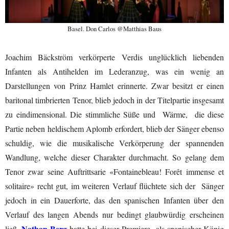
Basel. Don Carlos @Matthias Baus
Joachim Bäckström verkörperte Verdis unglücklich liebenden
Infanten als Antihelden im Lederanzug, was ein wenig an
Darstellungen von Prinz Hamlet erinnerte. Zwar besitzt er einen
baritonal timbrierten Tenor, blieb jedoch in der Titelpartie insgesamt
zu eindimensional. Die stimmliche Süße und Wärme, die diese
Partie neben heldischem Aplomb erfordert, blieb der Sänger ebenso
schuldig, wie die musikalische Verkörperung der spannenden
Wandlung, welche dieser Charakter durchmacht. So gelang dem
Tenor zwar seine Auftrittsarie «Fontainebleau! Forêt immense et
solitaire» recht gut, im weiteren Verlauf flüchtete sich der Sänger
jedoch in ein Dauerforte, das den spanischen Infanten über den
Verlauf des langen Abends nur bedingt glaubwürdig erscheinen
Nathan Berg
ließ.
hatte bei dieser Premiere als spanischer König