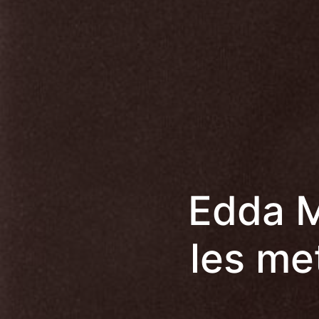
Edda M
les me