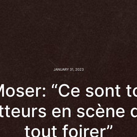
JANUARY 31, 2023
oser: “Ce sont t
tteurs en scène q
tout foirer”