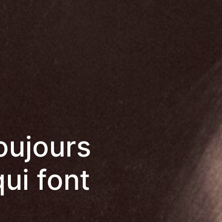
oujours
ui font