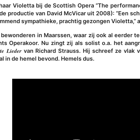
aar Violetta bij de Scottish Opera “The performan
n de productie van David McVicar uit 2008): “Een sch
mmend sympathieke, prachtig gezongen Violetta,” a
e bewonderen in Maarssen, waar zij ook al eerder t
s Operakoor. Nu zingt zij als solist o.a. het aangri
zte Lieder
van Richard Strauss. Hij schreef ze vlak 
h al in de hemel bevond. Hemels dus.