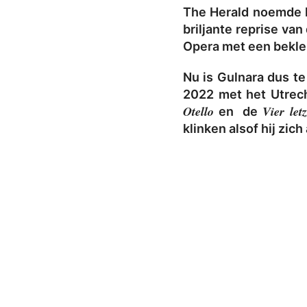
The Herald noemde h
briljante reprise va
Opera met een bekle
Nu is Gulnara dus t
2022 met het Utrecht
Otello
Vier let
en de
klinken alsof hij zic