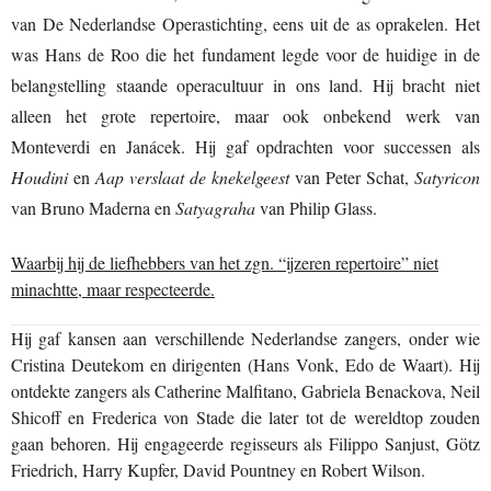
van De Nederlandse Operastichting, eens uit de as oprakelen.
Het
was Hans de Roo die het fundament legde voor de huidige in de
belangstelling staande operacultuur in ons land. Hij bracht niet
alleen het grote repertoire, maar ook onbekend werk van
Monteverdi en Janácek. Hij gaf opdrachten voor successen als
Houdini
en
Aap verslaat de knekelgeest
van Peter Schat,
Satyricon
van Bruno Maderna en
Satyagraha
van Philip Glass.
Waarbij hij de liefhebbers van het zgn. “ijzeren repertoire” niet
minachtte, maar respecteerde.
Hij gaf kansen aan verschillende Nederlandse zangers, onder wie
Cristina Deutekom en dirigenten (Hans Vonk, Edo de Waart). Hij
ontdekte zangers als Catherine Malfitano, Gabriela Benackova, Neil
Shicoff en Frederica von Stade die later tot de wereldtop zouden
gaan behoren. Hij engageerde regisseurs als Filippo Sanjust, Götz
Friedrich, Harry Kupfer, David Pountney en Robert Wilson.