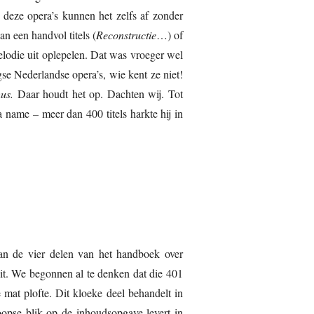
 deze opera’s kunnen het zelfs af zonder
n een handvol titels (
Reconstructie
…) of
lodie uit oplepelen. Dat was vroeger wel
e Nederlandse opera’s, wie kent ze niet!
us.
Daar houdt het op. Dachten wij. Tot
 name – meer dan 400 titels harkte hij in
an de vier delen van het handboek over
it. We begonnen al te denken dat die 401
mat plofte. Dit kloeke deel behandelt in
oopse blik op de inhoudsopgave levert in