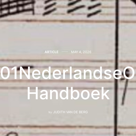
ARTICLE
MAY 4, 2026
401NederlandseO
Handboek
by
JUDITH VAN DE BERG