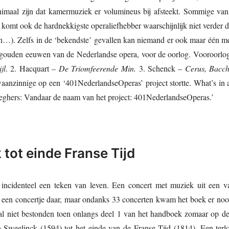
imaal zijn dat kamermuziek er volumineus bij afsteekt. Sommige van
omt ook de hardnekkigste operaliefhebber waarschijnlijk niet verder da
…). Zelfs in de ‘bekendste’ gevallen kan niemand er ook maar één me
 gouden eeuwen van de Nederlandse opera, voor de oorlog. Vooroorlogs
ijl
. 2. Hacquart –
De Triomfeerende Min.
3. Schenck –
Cerus, Bacch
aanzinnige op een ‘401NederlandseOperas’ project stortte. What’s in a
 Seghers: Vandaar de naam van het project: 401NederlandseOperas.’
tot einde Franse Tijd
incidenteel een teken van leven. Een concert met muziek uit een v
een concertje daar, maar ondanks 33 concerten kwam het boek er noo
l niet bestonden toen onlangs deel 1 van het handboek zomaar op de 
 Sweelinck (1594) tot het einde van de Franse Tijd (1814). Een terl