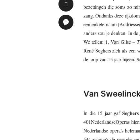
bezettingen die soms zo min
zang. Ondanks deze rijkdom k
een enkele naam (Andriessen
anders zou je denken. In de
We tellen: 1. Van Gilse –
T
René Seghers zich als een w
de loop van 15 jaar bijeen.
Van Sweelinck 
Seghers
In die 15 jaar gaf
401NederlandseOperas hier, 
Nederlandse opera’s helemaa
544 pagina’s de periode van