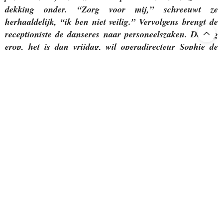
dekking onder. “Zorg voor mij,” schreeuwt ze
herhaaldelijk, “ik ben niet veilig.” Vervolgens brengt de
receptioniste de danseres naar personeelszaken. De dag
erop, het is dan vrijdag, wil operadirecteur Sophie de
Lint in gesprek met de danseres. Ze stuurt Zholdak naar
huis. Diezelfde dag stuurt een andere figurant een
brandbrief naar De Lint vanwege het gedrag van
Zholdak. ‘Wat er woensdag is gebeurd,’ schrijft hij, ‘is
bewijs dat deze werkomgeving onveilig is. Als dit niet
erkend wordt, denk ik niet dat ik kan optreden.’
Zaterdagochtend gaat De Lint in gesprek met alle acht
figuranten en leden van het productieteam, om hen te
vragen: wat is jullie ervaring? Volgens betrokkenen is
het een beladen bijeenkomst, er wordt gehuild.”