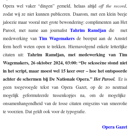
Opera wel vaker “dingen” gemeld, helaas altijd
off the record
,
zodat wij ze niet kunnen publiceren. Daarom, met een klein beeje
jaloezie maar vooral met grote bewondering: complimenten aan Het
Tahrim Ramdjan
Parool, met name aan journalist
die met
Tim Wagemakers
medewerking van
de beerput aan de Amstel
ferm heeft weten open te trekken. Hiernavolgend enkele letterlijke
Tahrim Ramdjan, met medewerking van Tim
citaten uit:
Wagemakers, 26 oktober 2024, 03:00: “De seksscène stond niet
in het script, maar moest wel 15 keer over – hoe het ontspoorde
achter de schermen bij De Nationale Opera.”
Het Parool.
Er is
geen toegevoegde tekst van Opera Gazet, op de zo neutraal
mogelijk geformuleerde tussenkopjes na, om de mogelijke
onsamenhangendheid van de losse citaten enigszins van smeerolie
te voorzien. Dat geldt ook voor de typografie.
Opera Gazet