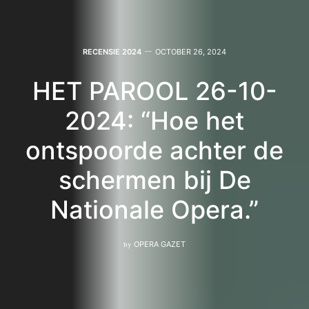
RECENSIE 2024
OCTOBER 26, 2024
HET PAROOL 26-10-
2024: “Hoe het
ontspoorde achter de
schermen bij De
Nationale Opera.”
by
OPERA GAZET