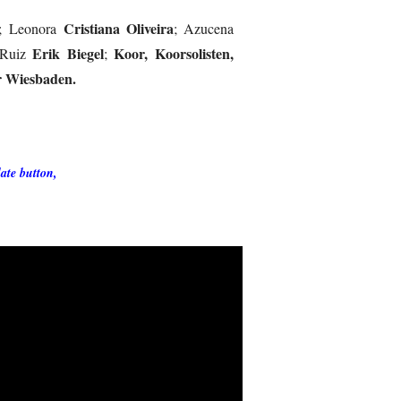
Cristiana Oliveira
; Leonora
; Azucena
Erik Biegel
Koor, Koorsolisten,
Ruiz
;
r Wiesbaden.
late button,