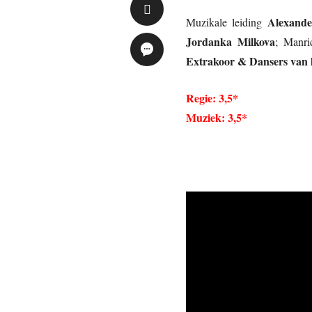
Alexande
Muzikale leiding
Jordanka Milkova
; Manr
Extrakoor & Dansers van h
Regie: 3,5*
Muziek: 3,5*