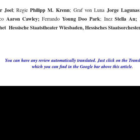
r Joel
Philipp M. Krenn
Jorge Lagunas
; Regie
; Graf von Luna
Aaron Cawley;
Young Doo Park
Stella An;
ico
Ferrando
; Inez
et Hessische Staatstheater Wiesbaden, Hessisches Staatsorcheste
You can
hav
e
any review automatically translated. Just click on the Trans
which you can find in the Google bar above this article.