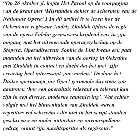
“Op 26 oktober jl. kopte Het Parool op de voorpagina
van de krant met ‘Misstanden achter de schermen van de
Nationale Opera’.1 In dit artikel is te lezen hoe de
Oekraïense regisseur Andriy Zholdak tijdens de regie
van de opera Fidelio grensoverschrijdend was in zijn
omgang met het uitvoerende operagezelschap op de
Stopera. Operadirecteur Sophie de Lint kwam een paar
maanden na het uitbreken van de oorlog in Oekraïne
met Zholdak in contact en dacht dat het met ‘zijn
ervaring heel interessant zou worden.’ De door het
Duitse operamagazine Oper! geroemde directeur zou
aantonen ‘hoe een operahuis relevant en tolerant kan
zijn in een diverse, moderne samenleving’. Wat echter
volgde met het binnenhalen van Zholdak waren
repetities vol seksscènes die niet in het script stonden,
geschreeuw en ander autoritair en onvoorspelbaar
gedrag vanuit zijn machtspositie als regisseur.”