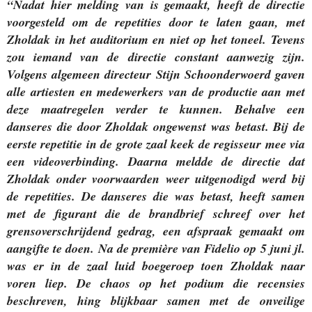
“Nadat hier melding van is gemaakt, heeft de directie
voorgesteld om de repetities door te laten gaan, met
Zholdak in het auditorium en niet op het toneel. Tevens
zou iemand van de directie constant aanwezig zijn.
Volgens algemeen directeur Stijn Schoonderwoerd gaven
alle artiesten en medewerkers van de productie aan met
deze maatregelen verder te kunnen. Behalve een
danseres die door Zholdak ongewenst was betast. Bij de
eerste repetitie in de grote zaal keek de regisseur mee via
een videoverbinding. Daarna meldde de directie dat
Zholdak onder voorwaarden weer uitgenodigd werd bij
de repetities. De danseres die was betast, heeft samen
met de figurant die de brandbrief schreef over het
grensoverschrijdend gedrag, een afspraak gemaakt om
aangifte te doen. Na de première van Fidelio op 5 juni jl.
was er in de zaal luid boegeroep toen Zholdak naar
voren liep. De chaos op het podium die recensies
beschreven, hing blijkbaar samen met de onveilige