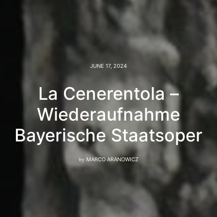
JUNE 17, 2024
La Cenerentola –
Wiederaufnahme
Bayerische Staatsoper
by
MARCO ARANOWICZ