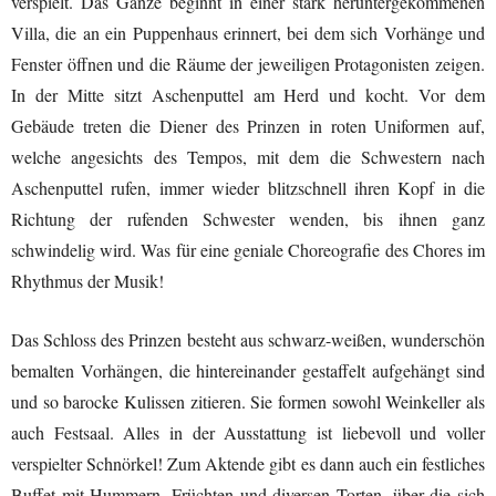
verspielt. Das Ganze beginnt in einer stark heruntergekommenen
Villa, die an ein Puppenhaus erinnert, bei dem sich Vorhänge und
Fenster öffnen und die Räume der jeweiligen Protagonisten zeigen.
In der Mitte sitzt Aschenputtel am Herd und kocht. Vor dem
Gebäude treten die Diener des Prinzen in roten Uniformen auf,
welche angesichts des Tempos, mit dem die Schwestern nach
Aschenputtel rufen, immer wieder blitzschnell ihren Kopf in die
Richtung der rufenden Schwester wenden, bis ihnen ganz
schwindelig wird. Was für eine geniale Choreografie des Chores im
Rhythmus der Musik!
Das Schloss des Prinzen besteht aus schwarz-weißen, wunderschön
bemalten Vorhängen, die hintereinander gestaffelt aufgehängt sind
und so barocke Kulissen zitieren. Sie formen sowohl Weinkeller als
auch Festsaal. Alles in der Ausstattung ist liebevoll und voller
verspielter Schnörkel! Zum Aktende gibt es dann auch ein festliches
Buffet mit Hummern, Früchten und diversen Torten, über die sich