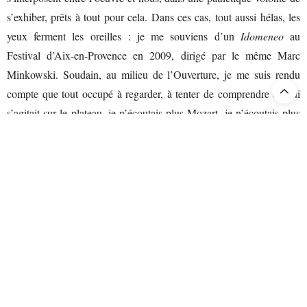
s’exhiber, prêts à tout pour cela. Dans ces cas, tout aussi hélas, les
yeux ferment les oreilles : je me souviens d’un
Idomeneo
au
Festival d’Aix-en-Provence en 2009, dirigé par le même Marc
Minkowski. Soudain, au milieu de l’Ouverture, je me suis rendu
compte que tout occupé à regarder, à tenter de comprendre ce qui
s’agitait sur le plateau, je n’écoutais plus Mozart, je n’écoutais plus
la façon dont Minkowski se mettait à son service. Mes yeux avaient
fermé mes oreilles !
Et c’est pourquoi j’aime beaucoup les « versions de concert » pour
le beau face-à-face qu’elles permettent, qu’elles offrent : rien ne
vient fermer les oreilles ! Les chanteurs sont au premier plan, à
l’avant-scène, l’orchestre a quitté la fosse pour les lumières du
plateau ; ils sont réunis en une belle unité sonore conjuguée. On
voit vivre l’orchestre, on voit vivre la partition dans sa géographie
en mouvement. Quant aux solistes, ils ne sont pas que les notes