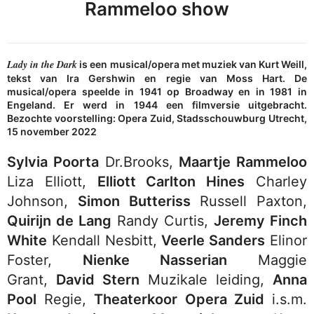
Rammeloo show
Lady in the Dark
is een musical/opera met muziek van Kurt Weill,
tekst van Ira Gershwin en regie van Moss Hart. De
musical/opera speelde in 1941 op Broadway en in 1981 in
Engeland. Er werd in 1944 een filmversie uitgebracht.
Bezochte voorstelling: Opera Zuid, Stadsschouwburg Utrecht,
15 november 2022
Sylvia Poorta
Dr.Brooks,
Maartje Rammeloo
Liza Elliott,
Elliott Carlton Hines
Charley
Johnson,
Simon Butteriss
Russell Paxton,
Quirijn de Lang
Randy Curtis,
Jeremy Finch
White
Kendall Nesbitt,
Veerle Sanders
Elinor
Foster,
Nienke Nasserian
Maggie
Grant,
David Stern
Muzikale leiding,
Anna
Pool
Regie,
Theaterkoor Opera Zuid
i.s.m.