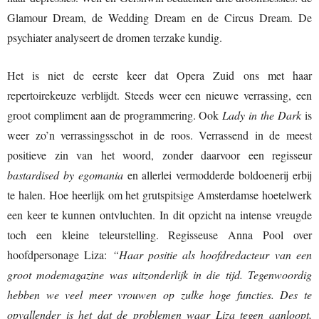
Glamour Dream, de Wedding Dream en de Circus Dream. De
psychiater analyseert de dromen terzake kundig.
Het is niet de eerste keer dat Opera Zuid ons met haar
repertoirekeuze verblijdt. Steeds weer een nieuwe verrassing, een
groot compliment aan de programmering. Ook
Lady in the Dark
is
weer zo’n verrassingsschot in de roos. Verrassend in de meest
positieve zin van het woord, zonder daarvoor een regisseur
bastardised by egomania
en allerlei vermodderde boldoenerij erbij
te halen. Hoe heerlijk om het grutspitsige Amsterdamse hoetelwerk
een keer te kunnen ontvluchten. In dit opzicht na intense vreugde
toch een kleine teleurstelling. Regisseuse Anna Pool over
hoofdpersonage Liza:
“Haar positie als hoofdredacteur van een
groot modemagazine was uitzonderlijk in die tijd. Tegenwoordig
hebben we veel meer vrouwen op zulke hoge functies. Des te
opvallender is het dat de problemen waar Liza tegen aanloopt,