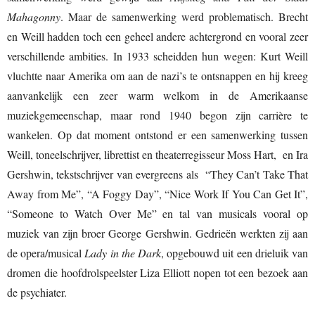
Mahagonny
. Maar de samenwerking werd problematisch. Brecht
en Weill hadden toch een geheel andere achtergrond en vooral zeer
verschillende ambities. In 1933 scheidden hun wegen: Kurt Weill
vluchtte naar Amerika om aan de nazi’s te ontsnappen en hij kreeg
aanvankelijk een zeer warm welkom in de Amerikaanse
muziekgemeenschap, maar rond 1940 begon zijn carrière te
wankelen. Op dat moment ontstond er een samenwerking tussen
Weill, toneelschrijver, librettist en theaterregisseur Moss Hart, en Ira
Gershwin, tekstschrijver van evergreens als “They Can’t Take That
Away from Me”, “A Foggy Day”, “Nice Work If You Can Get It”,
“Someone to Watch Over Me” en tal van musicals vooral op
muziek van zijn broer George Gershwin. Gedrieën werkten zij aan
de opera/musical
Lady in the Dark
, opgebouwd uit een drieluik van
dromen die hoofdrolspeelster Liza Elliott nopen tot een bezoek aan
de psychiater.