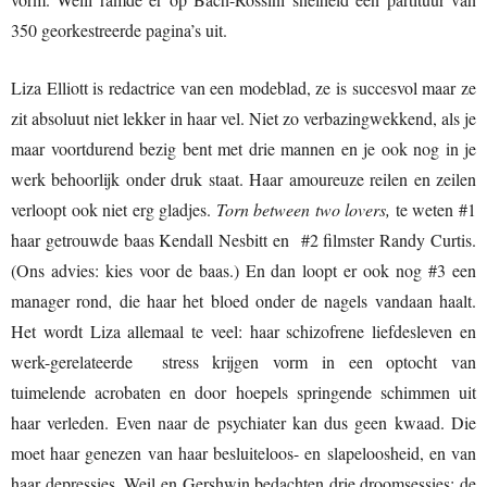
350 georkestreerde pagina’s uit.
Liza Elliott is redactrice van een modeblad, ze is succesvol maar ze
zit absoluut niet lekker in haar vel. Niet zo verbazingwekkend, als je
maar voortdurend bezig bent met drie mannen en je ook nog in je
werk behoorlijk onder druk staat. Haar amoureuze reilen en zeilen
verloopt ook niet erg gladjes.
Torn between two lovers,
te weten #1
haar getrouwde baas Kendall Nesbitt en #2 filmster Randy Curtis.
(Ons advies: kies voor de baas.) En dan loopt er ook nog #3 een
manager rond, die haar het bloed onder de nagels vandaan haalt.
Het wordt Liza allemaal te veel: haar schizofrene liefdesleven en
werk-gerelateerde stress krijgen vorm in een optocht van
tuimelende acrobaten en door hoepels springende schimmen uit
haar verleden. Even naar de psychiater kan dus geen kwaad. Die
moet haar genezen van haar besluiteloos- en slapeloosheid, en van
haar depressies. Weil en Gershwin bedachten drie droomsessies: de