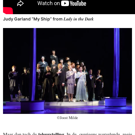
Lady in the Dark
Judy Garland “My Ship” from
©Joost Milde
teleurstelling
Maar dan toch de
. In de, overigens wervelende, regie