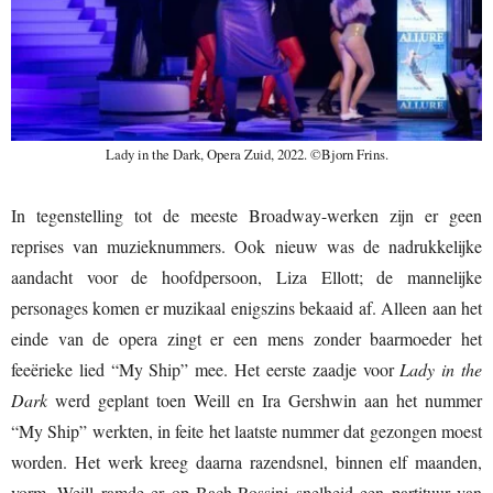
Lady in the Dark, Opera Zuid, 2022. ©Bjorn Frins.
In tegenstelling tot de meeste Broadway-werken zijn er geen
reprises van muzieknummers. Ook nieuw was de nadrukkelijke
aandacht voor de hoofdpersoon, Liza Ellott; de mannelijke
personages komen er muzikaal enigszins bekaaid af. Alleen aan het
einde van de opera zingt er een mens zonder baarmoeder het
feeërieke lied “My Ship” mee. Het eerste zaadje voor
Lady in the
Dark
werd geplant toen Weill en Ira Gershwin aan het nummer
“My Ship” werkten, in feite het laatste nummer dat gezongen moest
worden. Het werk kreeg daarna razendsnel, binnen elf maanden,
vorm. Weill ramde er op Bach-Rossini snelheid een partituur van