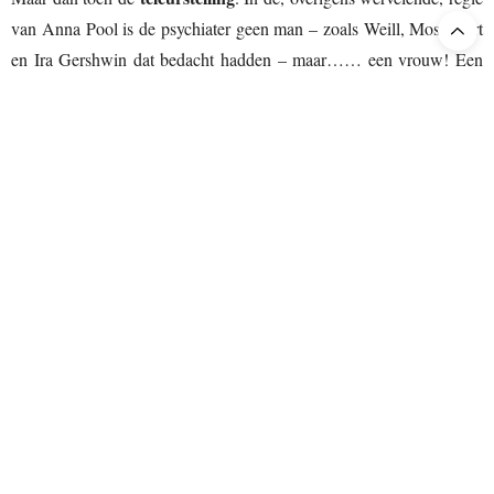
van Anna Pool is de psychiater geen man – zoals Weill, Moss Hart
en Ira Gershwin dat bedacht hadden – maar…… een vrouw! Een
door de tirannie van het huidige tijdsgewricht opgelegde ingreep.
Pool’s redenatie erachter:
“Nu twee vrouwen met elkaar in gesprek
gaan, is de neerbuigende toon minder hinderlijk dan wanneer die
van een man zou zijn.
Dat accepteren we vandaag de dag gewoon
niet meer.
[onderstreping OG]
Zo probeer ik de verhoudingen
gelijkwaardiger te maken. Niet als een feministische daad, maar als
een daad van bevrijding, zodat we ook nu nog van Lady in the
Dark kunnen genieten.”
Lieve mevrouw de regisseuse, het is niet uw taak “verhoudingen
gelijkwaardiger te maken”. U richt met dit misverstand alleen maar
schade aan: nare nevelingen die de schedelholte der weldenkenden
vullen.