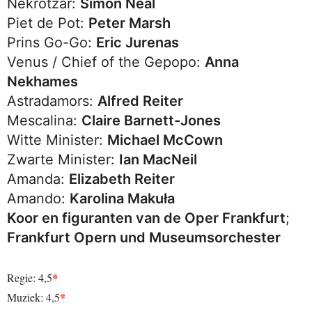
Nekrotzar:
Simon Neal
Piet de Pot:
Peter Marsh
Prins Go-Go:
Eric Jurenas
Venus / Chief of the Gepopo:
Anna
Nekhames
Astradamors:
Alfred Reiter
Mescalina:
Claire Barnett-Jones
Witte Minister:
Michael McCown
Zwarte Minister:
Ian MacNeil
Amanda:
Elizabeth Reiter
Amando:
Karolina Makuła
Koor en figuranten van de Oper Frankfurt
;
Frankfurt Opern und Museumsorchester
*
Regie: 4,5
*
Muziek: 4,5