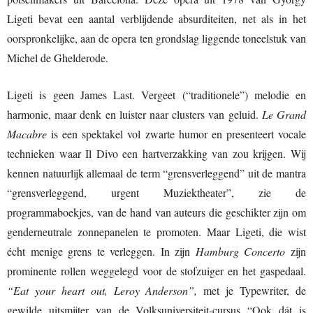
Ligeti bevat een aantal verblijdende absurditeiten, net als in het
oorspronkelijke, aan de opera ten grondslag liggende toneelstuk van
Michel de Ghelderode.
Ligeti is geen James Last. Vergeet (“traditionele”) melodie en
harmonie, maar denk en luister naar clusters van geluid.
Le Grand
Macabre
is een spektakel vol zwarte humor en presenteert vocale
technieken waar Il Divo een hartverzakking van zou krijgen. Wij
kennen natuurlijk allemaal de term “grensverleggend” uit de mantra
“grensverleggend, urgent Muziektheater”, zie de
programmaboekjes, van de hand van auteurs die geschikter zijn om
genderneutrale zonnepanelen te promoten. Maar Ligeti, die wist
écht menige grens te verleggen. In zijn
Hamburg Concerto
zijn
prominente rollen weggelegd voor de stofzuiger en het gaspedaal.
“Eat your heart out, Leroy Anderson”,
met je Typewriter, de
gewilde uitsmijter van de Volksuniversiteit-cursus “Ook dát is