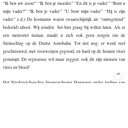
“Ik ben uw zoon!” “Ik ben je moeder.” “En dit is je vader.” “Bent u
mijn vader?” “Ik ben je vader.” “U bent mijn vader.” “Hij is zijn
vader.” e.d.) De kostuums waren (waarschijnlijk als “ontregelend”
bedoeld) idioot. Wij zouden het hier graag bij willen laten. Als er
een meteoriet inslaat, maakt u zich ook geen zorgen om de
Steinschlag op de Duitse Autobahn. Tot slot nog: er werd veel
geschreeuwd, met voorwerpen gegooid, en hard op de houten vloer
gestampt. De regisseuse wil maar zeggen: ook dit zijn mensen van
vlees en bloed!
Het Niedersächsisches Staatsorchester Hannover onder leiding van
Giulio Cilona beviel ons uitermate goed. Lekker de vaart erin, dus
heel modern (of eigenlijk alweer achterhaald), dat kon ons wel
bekoren.
Le Nozze
duur toch al zo lang, en dan even ferm de kick-
down intrappen kan absoluut geen kwaad. En de solistische
passages: prima de luxe! Petje af voor het Niedersächsisches