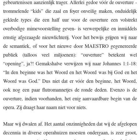
gebeurtenissen aanzienlijk trager. Allerlei gedoe vóór de ouverture -
trommelende “kids” die zaal en foyer onveilig maken, onduidelijk
geklede types die een half uur voor de ouverture een volstrekt
overbodige mimevoorstelling geven- is verwerpelijke en inmiddels
ernstig afgezaagde nieuwlichterij. Voor het bewijs grijpen wij naar
de semantiek, of voor het nieuwe door MAESTRO gegenereerde
publiek (talloos veel miljoenen): “ouverture” betekent wel
“opening”, ja?! Gemakshalve verwijzen wij naar Johannes 1:1-18:
“In den beginne was het Woord en het Woord was bij God en het
Woord was God.” Dus niet dat er vóór den beginne, het Woord,
ook nog een paar flutromannetjes de ronde deden. Evenzo is de
ouverture, indien voorhanden, het enig aanvaardbare begin van de
opera. Zij draagt haar naam niet voor niets.
Maar wij dwalen af. Het aantal onzinnigheden dat wij de afgelopen
decennia in diverse operahuizen moesten ondergaan, is zeer groot,