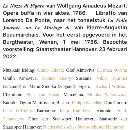
Le Nozze di Figaro
van Wolfgang Amadeus Mozart.
Opera buffa in vier aktes. 1786. Libretto van
La Folle
Lorenzo Da Ponte, naar het toneelstuk
Journée, ou Le Mariage de
van Pierre-Augustin
Beaumarchais. Voor het eerst opgevoerd in het
Burgtheater, Wenen, 1 mei 1786. Bezochte
voorstelling: Staatstheater Hannover, 23 februari
2022.
;
Muzikale leiding:
Giulio Cilona
Graf Almaviva:
Germán Olvera;
Gräfin Almaviva:
Matilda Sterby;
Susanna:
Nikki Treurniet
(acterend) en Marie Smolka (zingend); Figaro:
Richard Walshe;
Cherubino:
Nina van Essen;
Marcellina:
Monika Walerowicz;
Bartolo:
Tigran Martrossian;
Basilio:
Philipp Kapeller
;
Don Curzio:
Peter O’Reilly;
Barbarina:
Petra Radulovic;
Antonio:
Frank
Schneiders;
Chor der Staatsoper Hannover;
Statisterie der
Staatsoper Hannover;
Niedersächsisches Staatsorchester Hannover