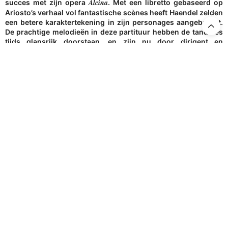
Alcina
succes met zijn opera
. Met een libretto gebaseerd op
Ariosto’s verhaal vol fantastische scènes heeft Haendel zelden
een betere karaktertekening in zijn personages aangebracht.
De prachtige melodieën in deze partituur hebben de tand des
tijds glansrijk doorstaan, en zijn nu door dirigent en
musicoloog Diego Fasoli teruggebracht naar hun
oorspronkelijke glans.
5
Article Rating
TAGS:
DIEGO FASOLI
,
FRANCO FAGIOLI
,
LENNEKE RUITEN
,
OPÉRA DE
LAUSANNE
No Older Articles