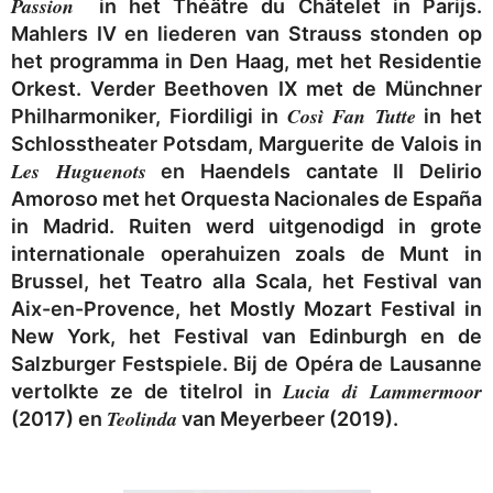
Passion
in het Théâtre du Châtelet in Parijs.
Mahlers IV en liederen van Strauss stonden op
het programma in Den Haag, met het Residentie
Orkest. Verder Beethoven IX met de Münchner
Così Fan Tutte
Philharmoniker, Fiordiligi in
in het
Schlosstheater Potsdam, Marguerite de Valois in
Les Huguenots
en Haendels cantate Il Delirio
Amoroso met het Orquesta Nacionales de España
in Madrid. Ruiten werd uitgenodigd in grote
internationale operahuizen zoals de Munt in
Brussel, het Teatro alla Scala, het Festival van
Aix-en-Provence, het Mostly Mozart Festival in
New York, het Festival van Edinburgh en de
Salzburger Festspiele. Bij de Opéra de Lausanne
Lucia di Lammermoor
vertolkte ze de titelrol in
Teolinda
(2017) en
van Meyerbeer (2019).