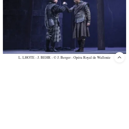
L. LHOTE - J. BEHR - © J. Berger - Opéra Royal de Wallonie
Een voorstelling van
Lucia di Lammermoor
draait natuurlijk rond
de vertolkster van de titelrol. In Luik werd hiervoor een beroep
Zuzana Markova
gedaan op de Poolse sopraan
die we eerder al in
Luik en Frankfurt als Elvira in
I puritani
hoorden. Onze
bedenkingen zijn nauwelijks veranderd. Technisch is alles dik in
orde, de bekende waanzinscène was goed gezongen, maar de stem
mist wat kern in de hogere regionen. Als actrice is Markova een