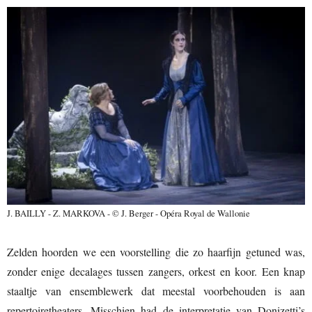
J. BAILLY - Z. MARKOVA - © J. Berger - Opéra Royal de Wallonie
Zelden hoorden we een voorstelling die zo haarfijn getuned was,
zonder enige decalages tussen zangers, orkest en koor. Een knap
staaltje van ensemblewerk dat meestal voorbehouden is aan
repertoiretheaters. Misschien had de interpretatie van Donizetti’s