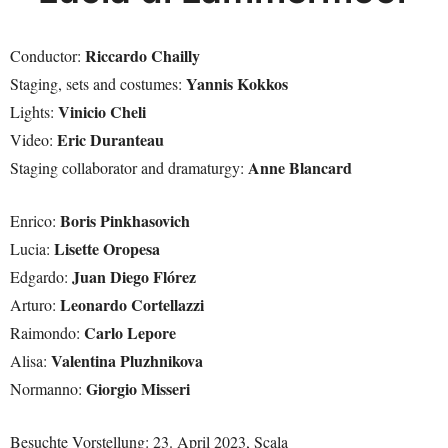
Riccardo Chailly
Conductor:
Yannis Kokkos
Staging, sets and costumes:
Vinicio Cheli
Lights:
Eric Duranteau
Video:
Anne Blancard
Staging collaborator and dramaturgy:
Boris Pinkhasovich
Enrico:
Lisette Oropesa
Lucia:
Juan Diego Flórez
Edgardo:
Leonardo Cortellazzi
Arturo:
Carlo Lepore
Raimondo:
Valentina Pluzhnikova
Alisa:
Giorgio Misseri
Normanno:
Besuchte Vorstellung: 23. April 2023, Scala