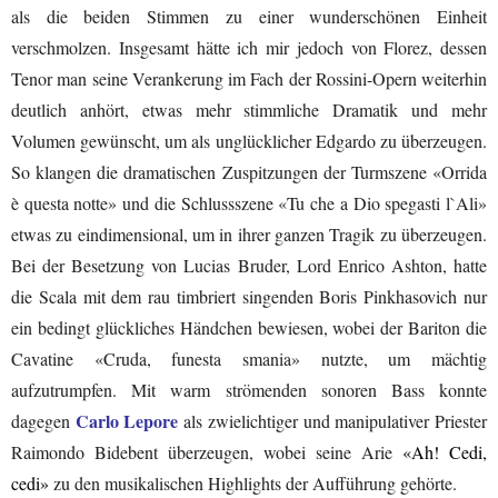
als die beiden Stimmen zu einer wunderschönen Einheit
verschmolzen. Insgesamt hätte ich mir jedoch von Florez, dessen
Tenor man seine Verankerung im Fach der Rossini-Opern weiterhin
deutlich anhört, etwas mehr stimmliche Dramatik und mehr
Volumen gewünscht, um als unglücklicher Edgardo zu überzeugen.
So klangen die dramatischen Zuspitzungen der Turmszene «Orrida
è questa notte» und die Schlussszene «Tu che a Dio spegasti l`Ali»
etwas zu eindimensional, um in ihrer ganzen Tragik zu überzeugen.
Bei der Besetzung von Lucias Bruder, Lord Enrico Ashton, hatte
die Scala mit dem rau timbriert singenden Boris Pinkhasovich nur
ein bedingt glückliches Händchen bewiesen, wobei der Bariton die
Cavatine «Cruda, funesta smania» nutzte, um mächtig
aufzutrumpfen. Mit warm strömenden sonoren Bass konnte
Carlo Lepore
dagegen
als zwielichtiger und manipulativer Priester
Raimondo Bidebent überzeugen, wobei seine Arie
«Ah! Cedi,
cedi»
zu den musikalischen Highlights der Aufführung gehörte.