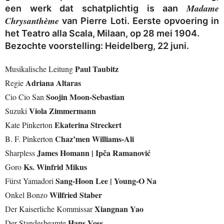
Madame
een werk dat schatplichtig is aan
Chrysanthème
van Pierre Loti. Eerste opvoering in
het Teatro alla Scala, Milaan, op 28 mei 1904.
Bezochte voorstelling: Heidelberg, 22 juni.
Paul Taubitz
Musikalische Leitung
Adriana Altaras
Regie
Soojin Moon-Sebastian
Cio Cio San
Viola Zimmermann
Suzuki
Ekaterina Streckert
Kate Pinkerton
Chaz’men Williams-Ali
B. F. Pinkerton
James Homann | Ipča Ramanović
Sharpless
Ks. Winfrid Mikus
Goro
Sang-Hoon Lee | Young-O Na
Fürst Yamadori
Wilfried Staber
Onkel Bonzo
Xiangnan Yao
Der Kaiserliche Kommissar
Hans Voss
Der Standesbeamte