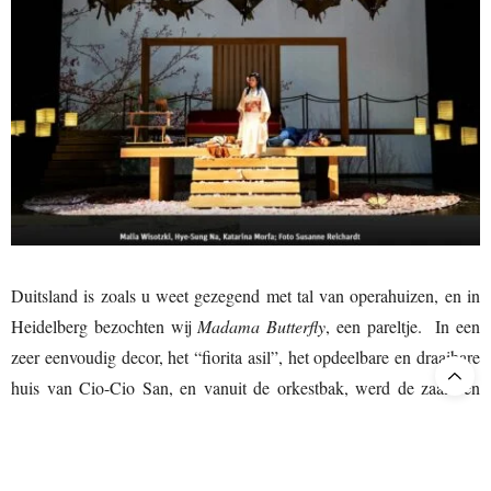
Duitsland is zoals u weet gezegend met tal van operahuizen, en in
Heidelberg bezochten wij
Madama Butterfly
, een pareltje. In een
zeer eenvoudig decor, het “fiorita asil”, het opdeelbare en draaibare
huis van Cio-Cio San, en vanuit de orkestbak, werd de zaal een
fraai staaltje Puccini toebedeeld. De titelrol werd uitstekend vertolkt
Soojin Moon
door de Butterfly der Butterflies, de Koreaanse
. Zij is
de onbetwiste prima donna van deze opera. De kloekmoedige