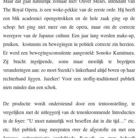
Maar dat gaat natuurlijk zomaar niet! Oliver Mears, intendant van
The Royal Opera, is een woke-gekkie van de eerste orde. Hij heeft
een blik academici opengetrokken en de hele zaak ging op de
schop: het ging niet meer om de opera, maar om de correcte
weergave van de Japanse cultuur. Een jaar lang werden make-up,
pruiken, kostuums en bewegingen in politiek correcte zin herzien.
Er werd een bewegingsconsulente aangesteld: Sonoko Kamimura.
Zij bracht ingrijpende, soms maar moeilijk te begrijpen
veranderingen aan: zo moet Suzuki’s linkerhand altijd boven op haar
rechterhand liggen. Jazeker! Voor een stoffig-traditioneel publiek
niets minder dan een schok.
De productie wordt ondersteund door een tentoonstelling, te
vergelijken met de uitleggerij van de tenenkrommende Introducties
in de foyer: ”U moet natuurlijk wel beseffen dat in die tijd…” etc.
etc. Het publiek mag meepraten over de afgestofte en met een
Japanse cultuurinjectie verdeftigde
Butterfly
en men behoeft