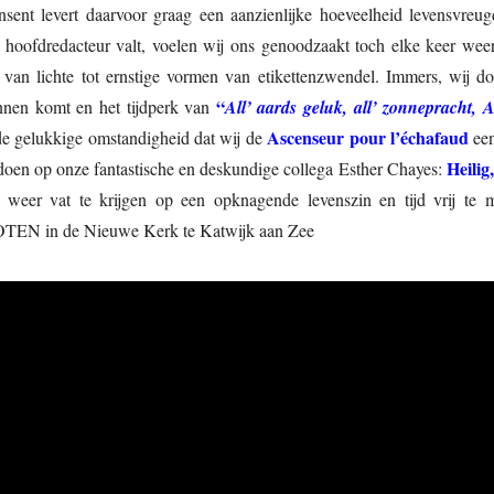
sent levert daarvoor graag een aanzienlijke hoeveelheid levensvre
 hoofdredacteur valt, voelen wij ons genoodzaakt toch elke keer we
an lichte tot ernstige vormen van etikettenzwendel. Immers, wij d
“
innen komt en het tijdperk van
All’ aards geluk, all’ zonnepracht, A
Ascenseur pour l’échafaud
de gelukkige omstandigheid dat wij de
ee
Heilig
 doen op onze fantastische en deskundige collega Esther Chayes:
at weer vat te krijgen op een opknagende levenszin en tijd vrij t
N in de Nieuwe Kerk te Katwijk aan Zee