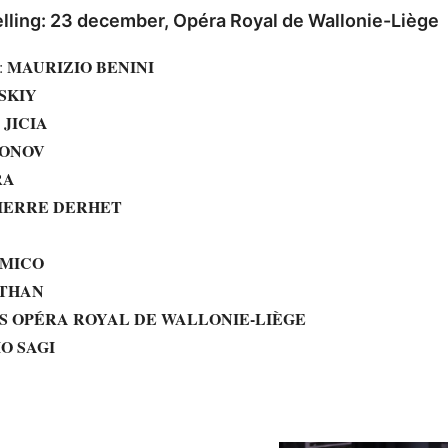
lling: 23 december,
Opéra Royal de Wallonie-Liège
MAURIZIO BENINI
:
SKIY
JICIA
RONOV
RA
IERRE DERHET
AMICO
ITHAN
S OPÉRA ROYAL DE WALLONIE-LIÈGE
O SAGI