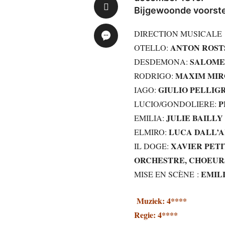
Bijgewoonde voorste
DIRECTION MUSICALE 
ANTON ROST
OTELLO:
SALOME 
DESDEMONA:
MAXIM MI
RODRIGO:
GIULIO PELLIG
IAGO:
P
LUCIO/GONDOLIERE:
JULIE BAILLY
EMILIA:
LUCA DALL’
ELMIRO:
XAVIER PET
IL DOGE:
ORCHESTRE, CHOEUR
EMILI
MISE EN SCÈNE :
Muziek: 4****
Regie: 4****