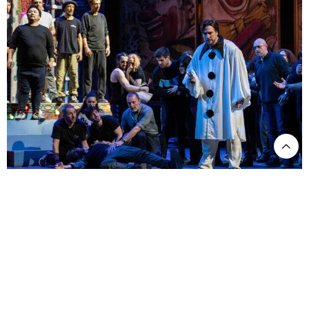
Pagliacci, l'omaggio a Zeffirelli seduce l' Opera di Roma. Dieci minuti di applausi
hanno coronato al Teatro dell' Opera di Roma la prima di Pagliacci nella
riproposizione dell' allestimento suggestivo pensato nel 1992 da Franco Zeffirelli
proprio per la Fondazione musicale della capitale.
Nel caso di questi
Pagliacci
, il regista si sentì quasi in dovere di
giustificarsi per la trasposizione della vicenda in epoca più vicina a
noi. Tuttavia, nonostante l’ambientazione – a quanto si può