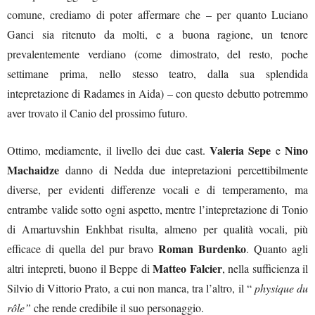
comune, crediamo di poter affermare che – per quanto Luciano
Ganci sia ritenuto da molti, e a buona ragione, un tenore
prevalentemente verdiano (come dimostrato, del resto, poche
settimane prima, nello stesso teatro, dalla sua splendida
intepretazione di Radames in Aida) – con questo debutto potremmo
aver trovato il Canio del prossimo futuro.
Valeria Sepe
Nino
Ottimo, mediamente, il livello dei due cast.
e
Machaidze
danno di Nedda due intepretazioni percettibilmente
diverse, per evidenti differenze vocali e di temperamento, ma
entrambe valide sotto ogni aspetto, mentre l’intepretazione di Tonio
di Amartuvshin Enkhbat risulta, almeno per qualità vocali, più
Roman Burdenko
efficace di quella del pur bravo
. Quanto agli
Matteo Falcier
altri intepreti, buono il Beppe di
, nella sufficienza il
Silvio di Vittorio Prato, a cui non manca, tra l’altro, il “
physique du
rôle”
che rende credibile il suo personaggio.