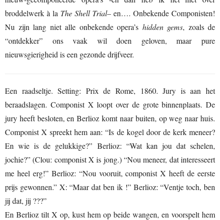
broddelwerk à la
The Shell Trial
– en…. Onbekende Componisten!
Nu zijn lang niet alle onbekende opera’s
hidden gems
, zoals de
“ontdekker” ons vaak wil doen geloven, maar pure
nieuwsgierigheid is een gezonde drijfveer.
Een raadseltje. Setting: Prix de Rome, 1860. Jury is aan het
beraadslagen. Componist X loopt over de grote binnenplaats. De
jury heeft besloten, en Berlioz komt naar buiten, op weg naar huis.
Componist X spreekt hem aan: “Is de kogel door de kerk meneer?
En wie is de gelukkige?” Berlioz: “Wat kan jou dat schelen,
jochie?” (Clou: componist X is jong.) “Nou meneer, dat interesseert
me heel erg!” Berlioz: “Nou vooruit, componist X heeft de eerste
prijs gewonnen.” X: “Maar dat ben ik !” Berlioz: “Ventje toch, ben
jij dat, jij ???”
En Berlioz tilt X op, kust hem op beide wangen, en voorspelt hem