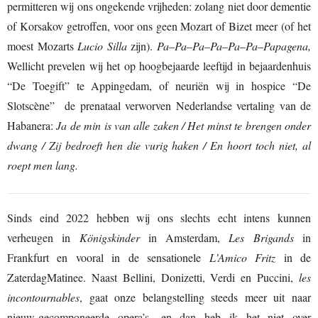
permitteren wij ons ongekende vrijheden: zolang niet door dementie
of Korsakov getroffen, voor ons geen Mozart of Bizet meer (of het
moest Mozarts
Lucio Silla
zijn).
Pa
–
Pa
–
Pa
–
Pa
–
Pa
–
Pa
–
Papagena,
Wellicht prevelen wij het op hoogbejaarde leeftijd in bejaardenhuis
“De Toegift” te Appingedam, of neuriën wij in hospice “De
Slotscène” de prenataal verworven Nederlandse vertaling van de
Habanera:
Ja de min is van alle zaken / Het minst te brengen onder
dwang / Zij bedroeft hen die vurig haken / En hoort toch niet, al
roept men lang.
Sinds eind 2022 hebben wij ons slechts echt intens kunnen
verheugen in
Königskinder
in Amsterdam,
Les Brigands
in
Frankfurt en vooral in de sensationele
L’Amico Fritz
in de
ZaterdagMatinee. Naast Bellini, Donizetti, Verdi en Puccini,
les
incontournables
, gaat onze belangstelling steeds meer uit naar
nieuw-gecomponeerde opera’s -en dan heb ik het niet over