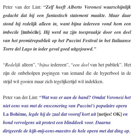
Peter van der Lint:
“Zelf heeft Alberto Veronesi waarschijnlijk
gedacht dat hij een fantastisch statement maakte. Maar daar
stond hij redelijk alleen in, want bijna iedereen vond hem een
[imbécile]
imbecile
. Hij werd na zijn toespraakje door een deel
van het premièrepubliek op het Puccini Festival in het Italiaanse
Torre del Lago in ieder geval goed uitgejouwd.”
“
Redelijk
alleen”, “
bijna
iedereen”, “
een deel
van het publiek”. Het
zijn de onbeholpen pogingen van iemand die de hyperbool in de
strijd wil gooien maar zich tegelijkertijd wil indekken.
Peter van der Lint:
“Wat was er aan de hand? Omdat Veronesi het
niet eens was met de enscenering van Puccini’s populaire opera
La Bohème
[netjes! OK]
, legde hij de zaal dat vooraf kort uit
en
bond vervolgens uit protest een blinddoek voor. Daarna
dirigeerde de kijk-mij-eens-maestro de hele opera met dat ding op.