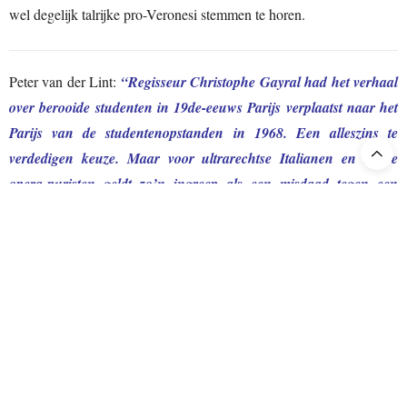
wel degelijk talrijke pro-Veronesi stemmen te horen.
Peter van der Lint:
“Regisseur Christophe Gayral had het verhaal
over berooide studenten in 19de-eeuws Parijs verplaatst naar het
Parijs van de studentenopstanden in 1968. Een alleszins te
verdedigen keuze. Maar voor ultrarechtse Italianen en starre
opera-puristen geldt zo’n ingreep als een misdaad tegen een
nationaal symbool, wiens 100ste sterfdag volgend jaar groots
gevierd moet worden. Puccini zou Puccini niet meer zijn.”
Juist ja,
“verplaatst naar het Parijs van de studentenopstanden in
1968. Een alleszins te verdedigen keuze.”
Zo jammer dat de
verdediging van die 1968-keuze (zoals altijd in dit soort gevallen)
met geen woord wordt toegelicht. Peter van der Lint weet ook
precies wie in Italië aanhangers zijn librettogetrouwe opera-