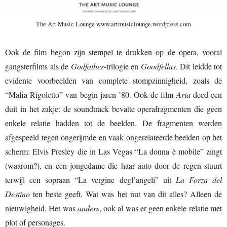
The Art Music Lounge www.artmusiclounge.wordpress.com
Ook de film begon zijn stempel te drukken op de opera, vooral
gangsterfilms als de
Godfather
-trilogie en
Goodfellas
. Dit leidde tot
evidente voorbeelden van complete stompzinnigheid, zoals de
“Mafia Rigoletto” van begin jaren ’80. Ook de film
Aria
deed een
duit in het zakje: de soundtrack bevatte operafragmenten die geen
enkele relatie hadden tot de beelden. De fragmenten werden
afgespeeld tegen ongerijmde en vaak ongerelateerde beelden op het
scherm: Elvis Presley die in Las Vegas “La donna è mobile” zingt
(waarom?), en een jongedame die haar auto door de regen stuurt
terwijl een sopraan “La vergine degl’angeli” uit
La Forza del
Destino
ten beste geeft. Wat was het nut van dit alles? Alleen de
nieuwigheid. Het was
anders
, ook al was er geen enkele relatie met
plot of personages.