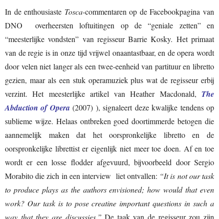
In de enthousiaste
Tosca
-commentaren op de Facebookpagina van
DNO overheersten loftuitingen op de “geniale zetten” en
“meesterlijke vondsten” van regisseur Barrie Kosky. Het primaat
van de regie is in onze tijd vrijwel onaantastbaar, en de opera wordt
door velen niet langer als een twee-eenheid van partituur en libretto
gezien, maar als een stuk operamuziek plus wat de regisseur erbij
verzint. Het meesterlijke artikel van Heather Macdonald,
The
Abduction of Opera
(2007) ), signaleert deze kwalijke tendens op
sublieme wijze. Helaas ontbreken goed doortimmerde betogen die
aannemelijk maken dat het oorspronkelijke libretto en de
oorspronkelijke librettist er eigenlijk niet meer toe doen. Af en toe
wordt er een losse flodder afgevuurd, bijvoorbeeld door Sergio
Morabito die zich in een interview liet ontvallen:
“It is not our task
to produce plays as the authors envisioned; how would that even
work? Our task is to pose creatine important questions in such a
way that they are discussies.”
De taak van de regisseur zou zijn