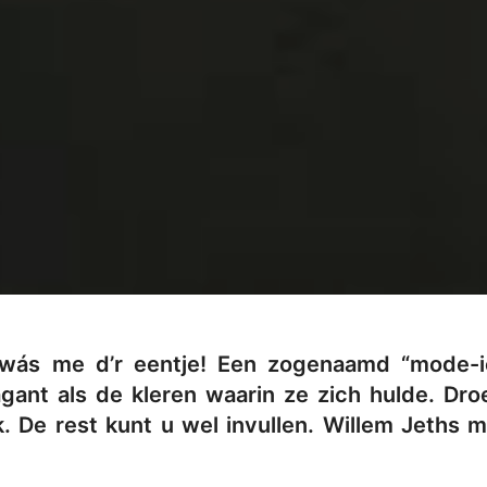
t wás me d’r eentje! Een zogenaamd “mode-i
agant als de kleren waarin ze zich hulde. D
. De rest kunt u wel invullen. Willem Jeths 