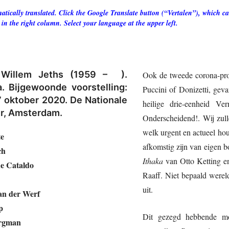
tically translated. Click the Google Translate button (“Vertalen”), which can
 in the right column. Select your language at the upper left.
Willem Jeths (1959 – ).
Ook de tweede corona-pr
a. Bijgewoonde voorstelling:
Puccini of Donizetti, gev
 oktober 2020. De Nationale
heilige drie-eenheid Ve
r, Amsterdam.
Onderscheidend!. Wij zull
welk urgent en actueel hou
te
afkomstig zijn van eigen 
ch
Ithaka
van Otto Ketting 
e Cataldo
Raaff. Niet bepaald werel
uit.
an der Werf
p
Dit gezegd hebbende moe
ergman