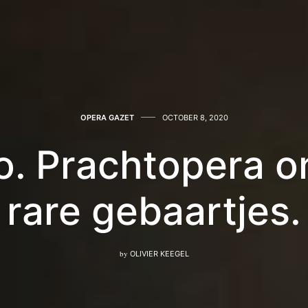
OPERA GAZET
OCTOBER 8, 2020
to. Prachtopera 
rare gebaartjes.
by
OLIVIER KEEGEL