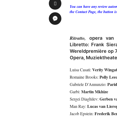
You can have any review automa
the Contact Page, the button is
Ritratto,
opera van 
Libretto: Frank Sier
Wereldpremière op 7
Opera, Muziektheate
Verity Winga
Luisa Casati:
Polly Lee
Romaine Brooks:
Parid
Gabriele D’Annunzio:
Martin Mkhize
Garbi:
Gerben v
Sergei Diaghilev:
Lucas van Liero
Man Ray:
Frederik B
Jacob Epstein: