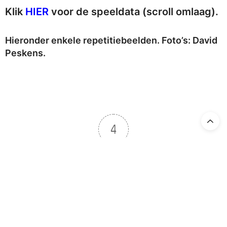
Klik
HIER
voor de speeldata (scroll omlaag).
Hieronder enkele repetitiebeelden. Foto’s: David
Peskens.
4
Article Rating
TAGS:
OPERA ZUID
,
ROMEO ET JULIETTE
No Older Articles