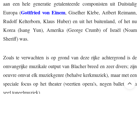
aan een hele generatie getalenteerde componisten uit Duitstalig
Gottfried von Einem
Europa (
, Giselher Klebe, Aribert Reimann,
Rudolf Kelterborn, Klaus Huber) en uit het buitenland, of het nu
Korea (Isang Yun), Amerika (George Crumb) of Israël (Noam
Sheriff) was.
Zoals te verwachten is op grond van deze rijke achtergrond is de
omvangrijke muzikale output van Blacher breed en zeer divers; zijn
oeuvre omvat elk muziekgenre (behalve kerkmuziek), maar met een
speciale focus op het theater (veertien opera’s, negen balletten en
veel toneelmuziek).
Buiten Duitsland worden zijn werken praktisch niet gespeeld en
ook in Duitsland zelf worden zijn bekendste opera’s
Die
Nachtschwalbe
(1948) en
Ein Preussisches Märchen
(1949) slechts
zelden opgevoerd.