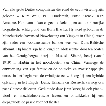
Van alle grote Duitse componisten die rond de eeuwwisseling zijn
geboren – Kurt Weill, Paul Hindemith, Ernst Krenek, Karl
Amadeus Hartmann – kan er geen enkele tippen aan de kleurrijke
biografische achtergrond van Boris Blacher. Hij werd geboren in de
Manchurische havenstad Newchwang (nu Yingkou in China), waar
zijn vader een vooraanstaande bankier was van Duits-Baltische
afkomst. Hij bracht zijn hele jeugd en adolescentie door ten oosten
van het Oeralgebergte, hetzij in Irkoetsk, Siberië, hetzij (vanaf
1919) in Harbin in het noordoosten van China. Vanwege de
ontworteling van zijn familie en de politieke en maatschappelijke
onrust in het begin van de twintigste eeuw kreeg hij een hybride
opleiding in het Engels, Duits, Italiaans en Russisch, en nog een
paar Chinese dialecten. Gedurende deze jaren kreeg hij ook piano-,
viool- en muziektheoretische lessen, en ontwikkelde hij een
diepgewortelde passie voor het theater.