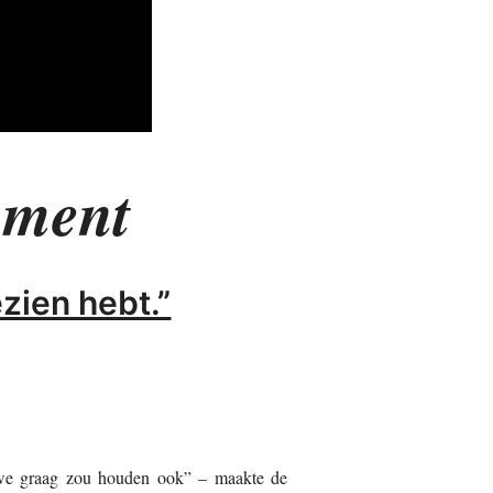
nment
zien hebt.”
 we graag zou houden ook” – maakte de