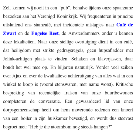
Zelf komen wij nooit in een “pub”, behalve tijdens onze spaarzame
bezoeken aan het Verenigd Koninkrijk. Wij frequenteren in principe
Café de
uitsluitend ons stamcafé, met incidentele uitstapjes naar
Zwart
Engelse Reet
en de
, de Amsterdammers onder u kennen
deze lokaliteiten. Naar onze stellige overtuiging dient in een café,
dat heiligdom met strikte gedragsregels, geen hupsafladder met
Jolink-achtigen plaats te vinden. Schaken en klaverjassen, daar
houdt het wel mee op. En biljarten natuurlijk. Verder veel zeiken
over Ajax en over de kwalitatieve achteruitgang van alles wat in een
winkel te koop is (vooral etenswaren, met name worst). Kritische
bespreking van recentelijke fratsen van onze buurtbewoners
completeren de conversatie. Een gewaardeerd lid van onze
dorpsgemeenschap heeft om hem moverende redenen een knoert
van een boiler in zijn huiskamer bevestigd, en wordt dus steevast
begroet met: “Heb je die atoombom nog steeds hangen?”