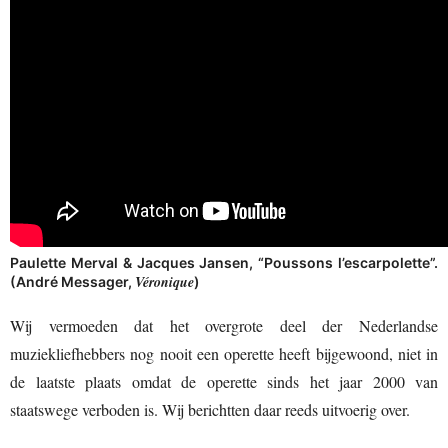
Paulette Merval & Jacques Jansen, “Poussons l’escarpolette”.
Véronique
(André Messager,
)
Wij vermoeden dat het overgrote deel der Nederlandse
muziekliefhebbers nog nooit een operette heeft bijgewoond, niet in
de laatste plaats omdat de operette sinds het jaar 2000 van
staatswege verboden is. Wij berichtten daar reeds uitvoerig over.