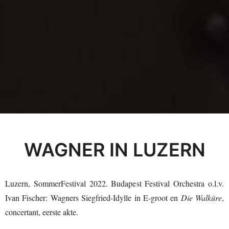
WAGNER IN LUZERN
Luzern, SommerFestival 2022. Budapest Festival Orchestra o.l.v.
Ivan Fischer: Wagners Siegfried-Idylle in E-groot en
Die Walküre
,
concertant, eerste akte.