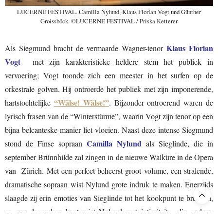
LUCERNE FESTIVAL. Camilla Nylund, Klaus Florian Vogt und Günther
Groissböck. ©LUCERNE FESTIVAL / Priska Ketterer
Klaus Florian
Als Siegmund bracht de vermaarde Wagner-tenor
Vogt
met zijn karakteristieke heldere stem het publiek in
vervoering; Vogt toonde zich een meester in het surfen op de
orkestrale golven. Hij ontroerde het publiek met zijn imponerende,
“Wälse! Wälse!”
hartstochtelijke
.
Bijzonder ontroerend waren de
lyrisch frasen van de “Winterstürme”, waarin Vogt zijn tenor op een
bijna belcanteske manier liet vloeien. Naast deze intense Siegmund
Camilla Nylund
stond de Finse sopraan
als Sieglinde, die in
september Brünnhilde zal zingen in de nieuwe Walküre in de Opera
van Zürich. Met een perfect beheerst groot volume, een stralende,
dramatische sopraan wist Nylund grote indruk te maken. Enerzijds
slaagde zij erin emoties van Sieglinde tot het kookpunt te brengen,
en aan de andere kant wist Nylund met intimiteit, die andere,