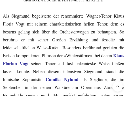
Als Siegmund begeisterte der renommierte Wagner-Tenor Klaus
Floria Vogt mit seinem charakteristischen hellen Tenor, dem es
bestens gelang sich über die Orchesterwogen zu behaupten. So
berührte er mit seiner Großen Erzählung und fesselte mit
leidenschaftlichen Wälse-Rufen. Besonders berührend gerieten die
Klaus
lyrisch komponierten Phrasen der «Winterstürme», bei denen
Florian Vogt
seinen Tenor auf fast belcanteske Weise fließen
lassen konnte. Neben diesem intensiven Siegmund, stand die
Camilla Nylund
finnische Sopranistin
als Sieglinde, die im
September in der neuen Walküre am Opernhaus Zürich die
Brünnhilde singen wird. Mit perfekt geführtem, voluminösen,
jedoch auch gleichzeitig strahlendem hochdramatischen Sopran
konnte die großartige Sängerin rundum begeistern. Dabei gelang es
ihr einerseits, Sieglindes kochende Emotionen auf ein Maximum
auszureizen. Andererseits berührte Nylund auch mit leiser Innigkeit,