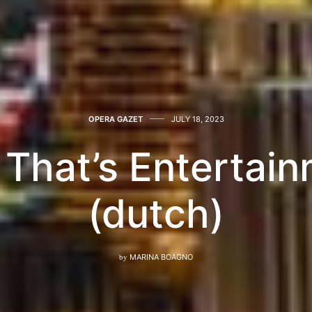
OPERA GAZET
JULY 18, 2023
 That’s Entertai
(dutch)
by
MARINA BOAGNO