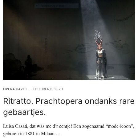
OPERA GAZET
OCTOBER 8, 2020
Ritratto. Prachtopera ondanks rare
gebaartjes.
Luisa Casati, dat wás me d’r eentje! Een zogenaamd “mode-icoon”,
geboren in 1881 in Milaan.…