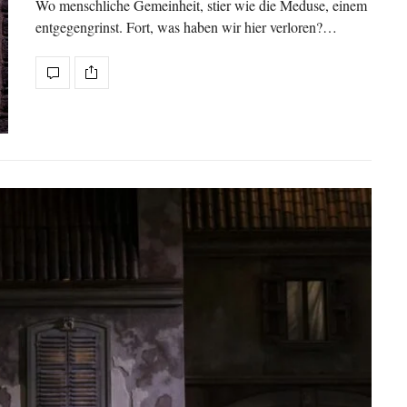
Wo menschliche Gemeinheit, stier wie die Meduse, einem
entgegengrinst. Fort, was haben wir hier verloren?…